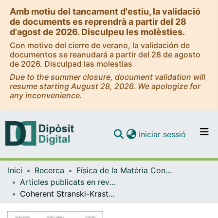
Amb motiu del tancament d'estiu, la validació
de documents es reprendrà a partir del 28
d'agost de 2026. Disculpeu les molèsties.
Con motivo del cierre de verano, la validación de
documentos se reanudará a partir del 28 de agosto
de 2026. Disculpad las molestias
Due to the summer closure, document validation will
resume starting August 28, 2026. We apologize for
any inconvenience.
(current)
Iniciar sessió
Comunitats i col·leccions
Inici
Recerca
Física de la Matèria Condensada
Navega per tot el DD
Articles publicats en revistes (Física de la Matèria Condensada)
Com publicar
Coherent Stranski-Krastanov growth in 1+1 dimensions with anharmonic interactions: An equilibrium study
Contacte