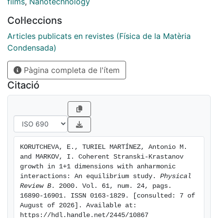
at smaller island sizes. The thermodynamic reason for
films
,
Nanotechnology
coherent 3D islanding is incomplete wetting owing to
Col·leccions
the weaker adhesion of the edge atoms. Monolayer
height islands with a critical size appear as necessary
Articles publicats en revistes (Física de la Matèria
precursors of the 3D islands. This explains the
Condensada)
experimentally observed narrow size distribution of
Pàgina completa de l'ítem
the 3D islands. The 2D-3D transformation takes place
by consecutive rearrangements of mono- to bilayer,
Citació
bi- to trilayer islands, etc., after the corresponding
critical sizes have been exceeded. The rearrangements
are initiated by nucleation events, each one needing to
overcome a lower energetic barrier than the one
before. The model is in good qualitative agreement
KORUTCHEVA, E., TURIEL MARTÍNEZ, Antonio M. 
with available experimental observations.
and MARKOV, I. Coherent Stranski-Krastanov 
growth in 1+1 dimensions with anharmonic 
interactions: An equilibrium study. 
Physical 
Review B
. 2000. Vol. 61, num. 24, pags. 
16890-16901. ISSN 0163-1829. [consulted: 7 of 
August of 2026]. Available at: 
https://hdl.handle.net/2445/10867