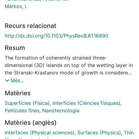
Markov, I.
Recurs relacionat
http://dx.doi.org/10.1103/PhysRevB.61.16890
Resum
The formation of coherently strained three-
dimensional (3D) islands on top of the wetting layer in
the Stranski-Krastanov mode of growth is considered
in a model in 1 + 1 dimensions accounting for the
Més...
anharmonicity and nonconvexity of the real
Matèries
interatomic forces. It is shown that coherent 3D
islands can be expected to form in compressed rather
Superfícies (Física)
,
Interfícies (Ciències físiques)
,
than expanded overlayers beyond a critical lattice
Pel·lícules fines
,
Nanotecnologia
misfit. In expanded overlayers the classical Stranski-
Matèries (anglès)
Krastanov growth is expected to occur because the
misfit dislocations can become energetically favored
Interfaces (Physical sciences)
,
Surfaces (Physics)
,
Thin