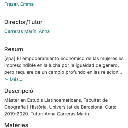
Frazer, Emma
Director/Tutor
Carreras Marín, Anna
Resum
[spa] El empoderamiento económico de las mujeres es
imprescindible en la lucha por la igualdad de género,
pero requiere de un cambio profundo en las relaciones
de la subordinación de la mujer. En esta investigación,
Més...
se analiza el impacto de la representación de las
Descripció
mujeres en el congreso en relación con la legislación
aprobada, y explora la diferencia entre la proporción
Màster en Estudis Llatinoamericans, Facultat de
de mujeres de masa crítica y las acciones individuales.
Geografia i Història, Universitat de Barcelona. Curs:
Otra rama del estudio explora las barreras que
2019-2020. Tutor: Anna Carreras Marín
enfrentan las mujeres en términos de oportunidades
Matèries
económicas. Para ello, se utilizan las aportaciones de