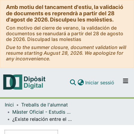
Amb motiu del tancament d'estiu, la validació
de documents es reprendrà a partir del 28
d'agost de 2026. Disculpeu les molèsties.
Con motivo del cierre de verano, la validación de
documentos se reanudará a partir del 28 de agosto
de 2026. Disculpad las molestias
Due to the summer closure, document validation will
resume starting August 28, 2026. We apologize for
any inconvenience.
(current)
Iniciar sessió
Comunitats i col·leccions
Inici
Treballs de l'alumnat
Navega per tot el DD
Màster Oficial - Estudis Llatinoamericans
Com publicar
¿Existe relación entre el aumento en el número de mujeres en el congreso y el empoderamiento económico de las mujeres? Una comparación entre los casos de Brasil y México
Contacte