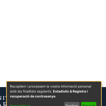
Recopilem i processem la vostra informació personal
amb les finalitats següents:
Estadístic & Registre i
recuperació de contrasenya
Personalitzar
Declinar
D'acord