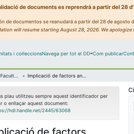
alidació de documents es reprendrà a partir del 28 d
ción de documentos se reanudará a partir del 28 de agosto 
ation will resume starting August 28, 2026. We apologize 
tats i col·leccions
Navega per tot el DD
Com publicar
Cont
Tesis Doctorals - Facultat - Medicina
Implicació de factors antiangiogènics endògens en la hipertensió portal i la cirrosi hepàtica
Ci
us plau utilitzeu sempre aquest identificador per
ar o enllaçar aquest document:
ps://hdl.handle.net/2445/63068
plicació de factors