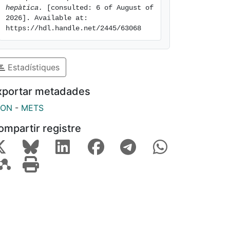
hepàtica.
 [consulted: 6 of August of 
2026]. Available at: 
https://hdl.handle.net/2445/63068
Estadístiques
xportar metadades
SON
-
METS
ompartir registre