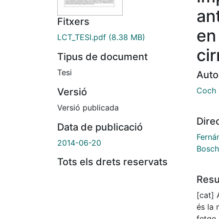
an
Fitxers
en 
LCT_TESI.pdf
(8.38 MB)
ci
Tipus de document
Tesi
Auto
Coch 
Versió
Versió publicada
Dire
Data de publicació
Ferná
2014-06-20
Bosch
Tots els drets reservats
Res
[cat]
és la 
fetge.