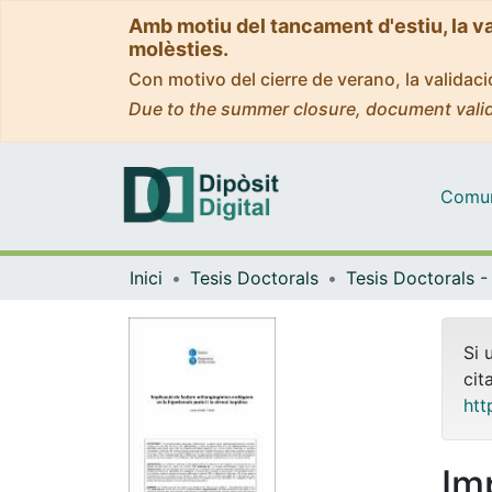
Amb motiu del tancament d'estiu, la v
molèsties.
Con motivo del cierre de verano, la valida
Due to the summer closure, document valid
Comuni
Inici
Tesis Doctorals
Si 
cit
htt
Im