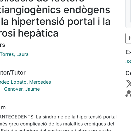
tiangiogènics endògens
la hipertensió portal i la
rrosi hepàtica
rs
E
Torres, Laura
J
ctor/Tutor
C
ndez Lobato, Mercedes
 i Genover, Jaume
um
 ANTECEDENTS: La síndrome de la hipertensió portal
més greu complicació de les malalties cròniques del
 Estudis anteriors del nostre grup i altres grups de