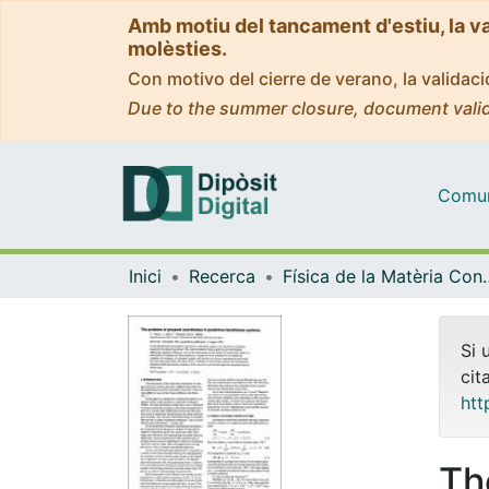
Amb motiu del tancament d'estiu, la v
molèsties.
Con motivo del cierre de verano, la valida
Due to the summer closure, document valid
Comuni
Inici
Recerca
Física de la M
Si 
cit
htt
Th