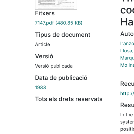
co
Fitxers
Ha
7147.pdf
(480.85 KB)
Auto
Tipus de document
Iranz
Article
Llosa
Versió
Marqu
Molina
Versió publicada
Data de publicació
Recu
1983
http:
Tots els drets reservats
Res
In the
syste
positi