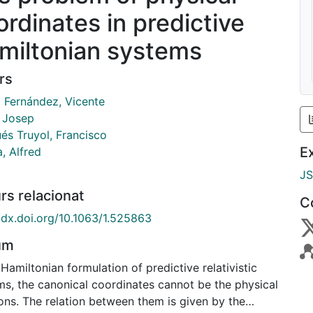
ordinates in predictive
miltonian systems
rs
o Fernández, Vicente
, Josep
és Truyol, Francisco
E
, Alfred
J
rs relacionat
C
//dx.doi.org/10.1063/1.525863
um
 Hamiltonian formulation of predictive relativistic
ms, the canonical coordinates cannot be the physical
ons. The relation between them is given by the