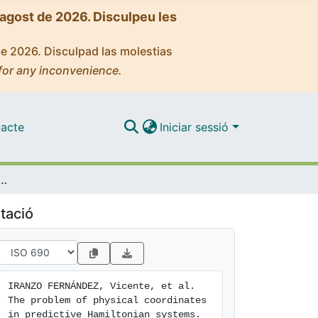
'agost de 2026. Disculpeu les
de 2026. Disculpad las molestias
for any inconvenience.
acte
Iniciar sessió
physical coordinates in predictive Hamiltonian systems
tació
IRANZO FERNÁNDEZ, Vicente, et al. 
The problem of physical coordinates 
in predictive Hamiltonian systems. 