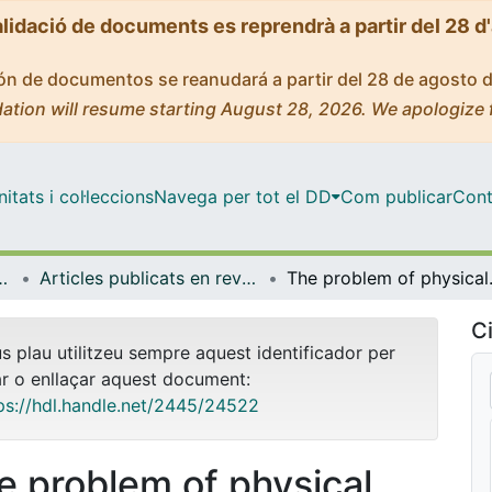
alidació de documents es reprendrà a partir del 28 d
ción de documentos se reanudará a partir del 28 de agosto 
ation will resume starting August 28, 2026. We apologize 
tats i col·leccions
Navega per tot el DD
Com publicar
Cont
atèria Condensada
Articles publicats en revistes (Física de la Matèria Condensada)
The problem of 
Ci
us plau utilitzeu sempre aquest identificador per
ar o enllaçar aquest document:
ps://hdl.handle.net/2445/24522
e problem of physical