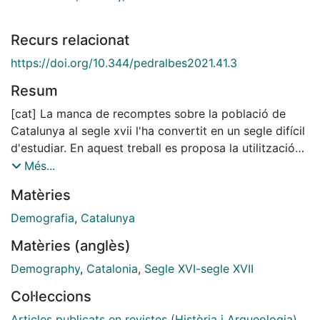
Recurs relacionat
https://doi.org/10.344/pedralbes2021.41.3
Resum
[cat] La manca de recomptes sobre la població de
Catalunya al segle xvii l'ha convertit en un segle difícil
d'estudiar. En aquest treball es proposa la utilització
massiva de sèries parroquials per revisar l'evolució
Més...
demogràfica d'aquest segle i intentar explicar-la.
Matèries
Aquesta evolució es caracteritza per un estancament
provocat per una profunda crisi a mitjan segle i per
Demografia
,
Catalunya
una recuperació cap al final. L'explicació la trobarem
Matèries (anglès)
en l'elevada mortalitat, especialment la catastròfica i
una fecunditat moderada. S'aporten també dades
Demography
,
Catalonia
,
Segle XVI-segle XVII
sobre el creixement demogràfic del segle xvi. Paraules
Col·leccions
clau: Demografia, Catalunya segles xvi-xvii, evolució
demogràfica, mortalitat, crisi de mortalitat, fecunditat.
Articles publicats en revistes (Història i Arqueologia)