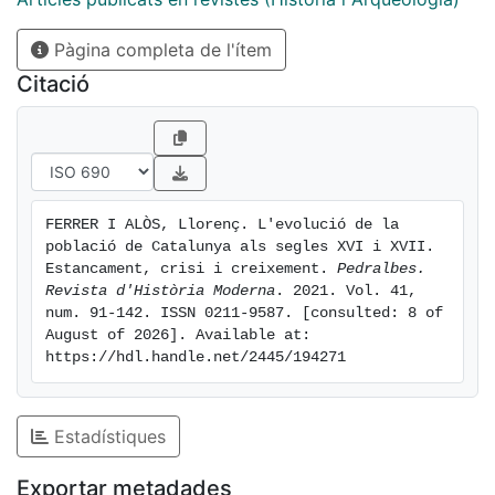
[eng] The lack of accounts of the population of
Pàgina completa de l'ítem
Catalonia in the 17th century has made it a difficult
century to study. This paper proposes the massive use
Citació
of parish records to review the demographic evolution
of this century and form an explanation of it. This
evolution is characterized by a stagnation caused by a
deep crisis in the middle of the century, followed by a
recovery towards its end. We develop an explanation
FERRER I ALÒS, Llorenç. L'evolució de la 
for the high mortality rate, and especially the
població de Catalunya als segles XVI i XVII. 
catastrophic and moderate fertility. Data on 16th-
Estancament, crisi i creixement. 
Pedralbes. 
century population growth are also provided.
Revista d'Història Moderna
. 2021. Vol. 41, 
num. 91-142. ISSN 0211-9587. [consulted: 8 of 
August of 2026]. Available at: 
https://hdl.handle.net/2445/194271
Estadístiques
Exportar metadades