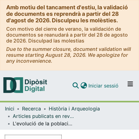
Amb motiu del tancament d'estiu, la validació
de documents es reprendrà a partir del 28
d'agost de 2026. Disculpeu les molèsties.
Con motivo del cierre de verano, la validación de
documentos se reanudará a partir del 28 de agosto
de 2026. Disculpad las molestias
Due to the summer closure, document validation will
resume starting August 28, 2026. We apologize for
any inconvenience.
(current)
Iniciar sessió
Comunitats i col·leccions
Inici
Recerca
Història i Arqueologia
Navega per tot el DD
Articles publicats en revistes (Història i Arqueologia)
Com publicar
L'evolució de la població de Catalunya als segles XVI i XVII. Estancament, crisi i creixement
Contacte