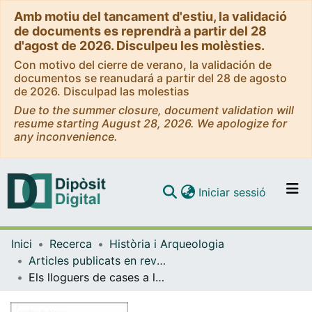
Amb motiu del tancament d'estiu, la validació
de documents es reprendrà a partir del 28
d'agost de 2026. Disculpeu les molèsties.
Con motivo del cierre de verano, la validación de
documentos se reanudará a partir del 28 de agosto
de 2026. Disculpad las molestias
Due to the summer closure, document validation will
resume starting August 28, 2026. We apologize for
any inconvenience.
(current)
Iniciar sessió
Comunitats i col·leccions
Inici
Recerca
Història i Arqueologia
Navega per tot el DD
Articles publicats en revistes (Història i Arqueologia)
Com publicar
Els lloguers de cases a la ciutat de Barcelona
Contacte