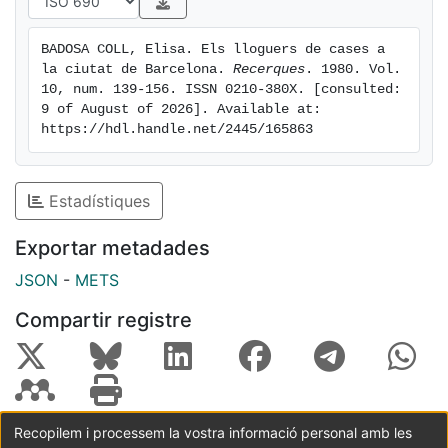
en l'economia dels diferents sectors de la societat
urbana.
BADOSA COLL, Elisa. Els lloguers de cases a 
la ciutat de Barcelona. 
Recerques
. 1980. Vol. 
10, num. 139-156. ISSN 0210-380X. [consulted: 
9 of August of 2026]. Available at: 
https://hdl.handle.net/2445/165863
Estadístiques
Exportar metadades
JSON
-
METS
Compartir registre
Recopilem i processem la vostra informació personal amb les