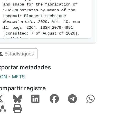
and shape for the fabrication of 
SERS substrates by means of the 
Langmuir-Blodgett technique. 
Nanomaterials
. 2020. Vol. 10, num. 
11, pags. 2264. ISSN 2079-4991. 
[consulted: 7 of August of 2026]. 
Available at: 
https://hdl.handle.net/2445/172499
Estadístiques
xportar metadades
SON
-
METS
ompartir registre