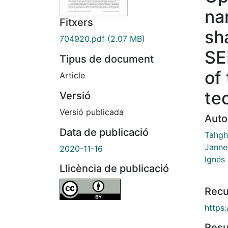
na
Fitxers
sh
704920.pdf
(2.07 MB)
SE
Tipus de document
of
Article
te
Versió
Versió publicada
Auto
Data de publicació
Tahgh
Janne
2020-11-16
Ignés 
Llicència de publicació
Recu
https
Res