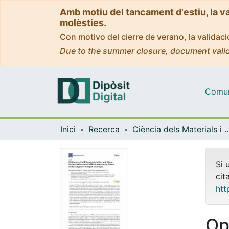
Amb motiu del tancament d'estiu, la v
molèsties.
Con motivo del cierre de verano, la valida
Due to the summer closure, document valid
Comuni
Inici
Recerca
Ciència dels Materials i Qu
Si 
cit
htt
Op