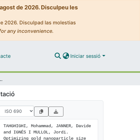
'agost de 2026. Disculpeu les
de 2026. Disculpad las molestias
for any inconvenience.
acte
Iniciar sessió
the fabrication of SERS substrates by means of the Langmuir-Blodgett technique
tació
TAHGHIGHI, Mohammad, JANNER, Davide 
and IGNÉS I MULLOL, Jordi. 
Optimizing gold nanoparticle size 