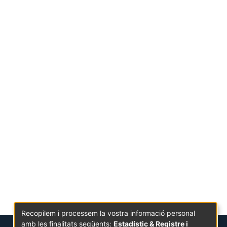
Recopilem i processem la vostra informació personal
amb les finalitats següents:
Estadístic & Registre i