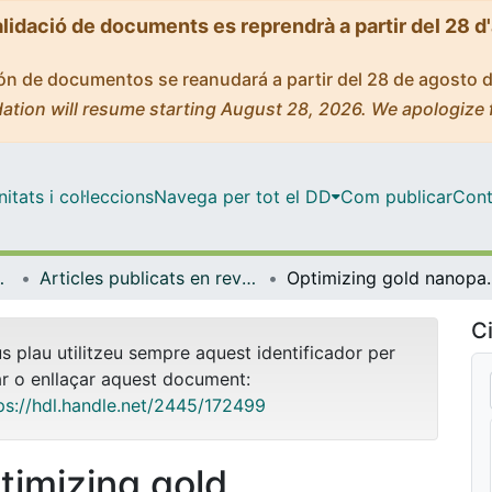
alidació de documents es reprendrà a partir del 28 d
ción de documentos se reanudará a partir del 28 de agosto 
ation will resume starting August 28, 2026. We apologize 
tats i col·leccions
Navega per tot el DD
Com publicar
Cont
ímica Física
Articles publicats en revistes (Ciència dels Materials i Química Física)
Optimizing gold nanoparticle size and shape for 
Ci
us plau utilitzeu sempre aquest identificador per
ar o enllaçar aquest document:
ps://hdl.handle.net/2445/172499
timizing gold