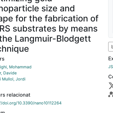
noparticle size and
ape for the fabrication of
RS substrates by means
 the Langmuir-Blodgett
chnique
E
rs
J
ighi, Mohammad
r, Davide
C
i Mullol, Jordi
rs relacionat
://doi.org/10.3390/nano10112264
um