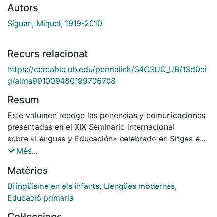
Autors
Siguan, Miquel, 1919-2010
Recurs relacionat
https://cercabib.ub.edu/permalink/34CSUC_UB/13d0bi
g/alma991009480199706708
Resum
Este volumen recoge las ponencias y comunicaciones
presentadas en el XIX Seminario internacional
sobre «Lenguas y Educación» celebrado en Sitges en
1994, organizado por el ICE de la
Més...
Universitat de Barcelolna
Matèries
Bilingüisme en els infants
,
Llengües modernes
,
Educació primària
Col·leccions