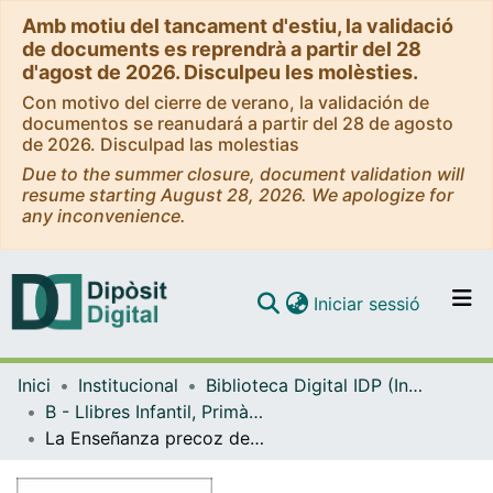
Amb motiu del tancament d'estiu, la validació
de documents es reprendrà a partir del 28
d'agost de 2026. Disculpeu les molèsties.
Con motivo del cierre de verano, la validación de
documentos se reanudará a partir del 28 de agosto
de 2026. Disculpad las molestias
Due to the summer closure, document validation will
resume starting August 28, 2026. We apologize for
any inconvenience.
(current)
Iniciar sessió
Comunitats i col·leccions
Inici
Institucional
Biblioteca Digital IDP (Institut de Desenvolupament Professional)
Navega per tot el DD
B - Llibres Infantil, Primària, Secundària i FP (IDP, Graó, Horsori)
Com publicar
La Enseñanza precoz de una segunda lengua en la escuela : [XIX Seminario sobre Lenguas y educación]
Contacte