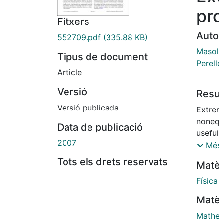
pr
Fitxers
Auto
552709.pdf
(335.88 KB)
Masol
Tipus de document
Perell
Article
Versió
Res
Versió publicada
Extre
nonequ
Data de publicació
useful
2007
prese
Més
for th
Tots els drets reservats
Matè
extra
the sa
Físic
sugges
Matè
passag
that 
Mathe