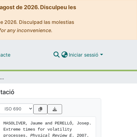
'agost de 2026. Disculpeu les
de 2026. Disculpad las molestias
for any inconvenience.
acte
Iniciar sessió
Extreme times for volatility processes
tació
MASOLIVER, Jaume and PERELLÓ, Josep. 
Extreme times for volatility 
processes. 
Physical Review E
. 2007. 