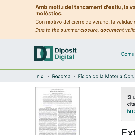
Amb motiu del tancament d'estiu, la v
molèsties.
Con motivo del cierre de verano, la valida
Due to the summer closure, document valid
Comuni
Inici
Recerca
Física de la M
Si 
cit
htt
Ex