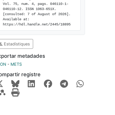
Vol. 75, num. 4, pags. 046110-1-
046110-12. ISSN 1063-651X. 
[consulted: 7 of August of 2026]. 
Available at: 
https://hdl.handle.net/2445/18895
Estadístiques
xportar metadades
SON
-
METS
ompartir registre