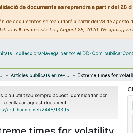
alidació de documents es reprendrà a partir del 28 d
ción de documentos se reanudará a partir del 28 de agosto 
ation will resume starting August 28, 2026. We apologize 
tats i col·leccions
Navega per tot el DD
Com publicar
Cont
atèria Condensada
Articles publicats en revistes (Física de la Matèria Condensada)
Ci
us plau utilitzeu sempre aquest identificador per
ar o enllaçar aquest document:
ps://hdl.handle.net/2445/18895
treme times for volatility