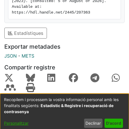
(2023).
 [consulted: 5 of August of 2026]. 
Available at: 
https://hdl.handle.net/2445/207363
Estadístiques
Exportar metadades
JSON
-
METS
Compartir registre
Recopilem i processem la vostra informació personal amb les
finalitats següents:
Estadístic & Registre i recuperació de
Coordinació:
CRAI UB
Avís legal
Metadades
subjectes a:
contrasenya
Configuració
Política de
Acord
Personalitzar
Declinar
D'acord
de cookies
privadesa
d'usuari
final