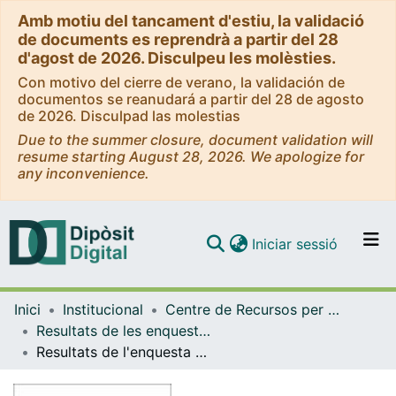
Amb motiu del tancament d'estiu, la validació
de documents es reprendrà a partir del 28
d'agost de 2026. Disculpeu les molèsties.
Con motivo del cierre de verano, la validación de
documentos se reanudará a partir del 28 de agosto
de 2026. Disculpad las molestias
Due to the summer closure, document validation will
resume starting August 28, 2026. We apologize for
any inconvenience.
(current)
Iniciar sessió
Comunitats i col·leccions
Inici
Institucional
Centre de Recursos per a l'Aprenentatge i la Investigació (CRAI-UB) - Institucional
Navega per tot el DD
Resultats de les enquestes de valoració (CRAI-UB)
Com publicar
Resultats de l'enquesta de valoració del CRAI: professorat (2023)
Contacte