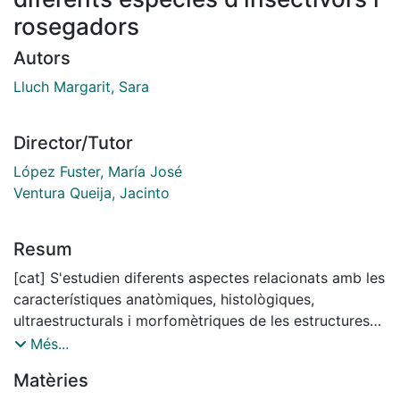
rosegadors
Autors
Lluch Margarit, Sara
Director/Tutor
López Fuster, María José
Ventura Queija, Jacinto
Resum
[cat] S'estudien diferents aspectes relacionats amb les
característiques anatòmiques, histològiques,
ultraestructurals i morfomètriques de les estructures
que formen l'òrgan de la visió de sis espècies
Més...
d'insectívors ( Sorex minutus, S. araneus, S. coronatus,
Matèries
Neomys fodiens, Crocidura russula i Talpa europaea) i