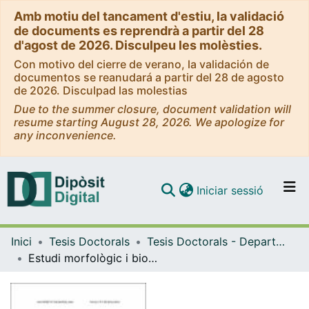
Amb motiu del tancament d'estiu, la validació
de documents es reprendrà a partir del 28
d'agost de 2026. Disculpeu les molèsties.
Con motivo del cierre de verano, la validación de
documentos se reanudará a partir del 28 de agosto
de 2026. Disculpad las molestias
Due to the summer closure, document validation will
resume starting August 28, 2026. We apologize for
any inconvenience.
(current)
Iniciar sessió
Comunitats i col·leccions
Inici
Tesis Doctorals
Tesis Doctorals - Departament - Biologia Animal
Navega per tot el DD
Estudi morfològic i biomètric de diferents espècies d'insectívors i rosegadors
Com publicar
Contacte