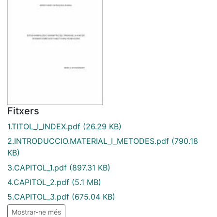
Fitxers
1.TITOL_I_INDEX.pdf
(26.29 KB)
2.INTRODUCCIO.MATERIAL_I_METODES.pdf
(790.18
KB)
3.CAPITOL_1.pdf
(897.31 KB)
4.CAPITOL_2.pdf
(5.1 MB)
5.CAPITOL_3.pdf
(675.04 KB)
Mostrar-ne més