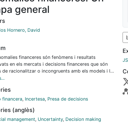
pa general
rs
los Hornero, David
um
E
nomalies financeres són fenòmens i resultats
J
vats en els mercats i decisions financeres que són
ls de racionalitzar o incongruents amb els models i la
C
 econòmica i financera, però que persisteixen o es
...
ixen en el temps, sense corregir-se a curt termini
ries
s lleis d'oferta i demanda, sinó que es mantenen
dient l'eficiència dels mercats, el comportament
ó financera
,
Incertesa
,
Presa de decisions
al dels inversors o l'arbitratge perfecte i matemàtic.
ries (anglès)
a tipologia i justificació abasta un gran nombre de
ions que es poden classificar entre segons tres
cial management
,
Uncertainty
,
Decision making
s: (i) les derivades de la imperfecció de la