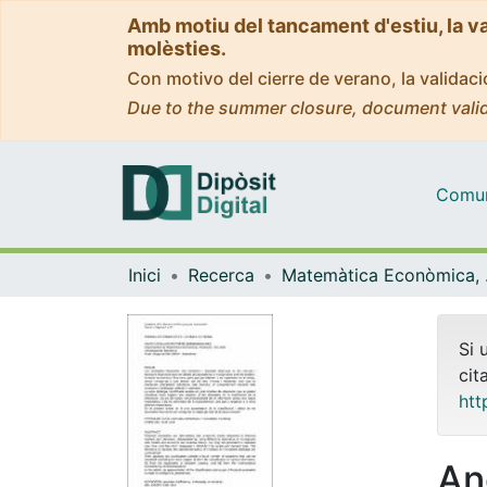
Amb motiu del tancament d'estiu, la v
molèsties.
Con motivo del cierre de verano, la valida
Due to the summer closure, document valid
Comuni
Inici
Recerca
Matemà
Si 
cit
htt
An