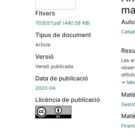
ma
Fitxers
Auto
703057.pdf
(440.58 KB)
Cebal
Tipus de document
Article
Res
Versió
Les a
Versió publicada
obser
difíci
Data de publicació
teoria
Més
2020-04
repete
Matè
per le
Llicència de publicació
contra
Gesti
racion
Matè
La sev
situac
Finan
orígen