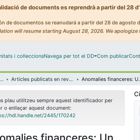
alidació de documents es reprendrà a partir del 28 d
ción de documentos se reanudará a partir del 28 de agosto 
ation will resume starting August 28, 2026. We apologize 
tats i col·leccions
Navega per tot el DD
Com publicar
Cont
tica Econòmica, Financera i Actuarial
Articles publicats en revistes (Matemàtica Econòmica, Financera i Actuarial)
Anomalies fina
Ci
us plau utilitzeu sempre aquest identificador per
ar o enllaçar aquest document:
ps://hdl.handle.net/2445/170242
omalies financeres: Un