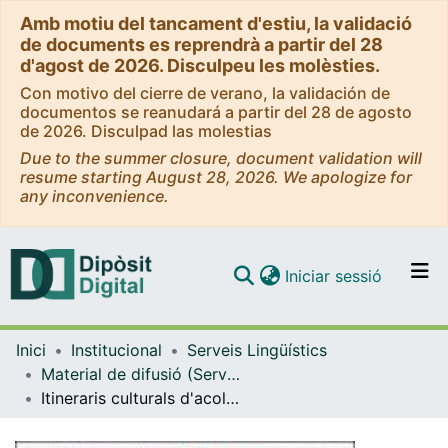
Amb motiu del tancament d'estiu, la validació
de documents es reprendrà a partir del 28
d'agost de 2026. Disculpeu les molèsties.
Con motivo del cierre de verano, la validación de
documentos se reanudará a partir del 28 de agosto
de 2026. Disculpad las molestias
Due to the summer closure, document validation will
resume starting August 28, 2026. We apologize for
any inconvenience.
(current)
Iniciar sessió
Comunitats i col·leccions
Inici
Institucional
Serveis Lingüístics
Navega per tot el DD
Material de difusió (Serveis Lingüístics)
Com publicar
Itineraris culturals d'acollida 2009 [postal]
Contacte