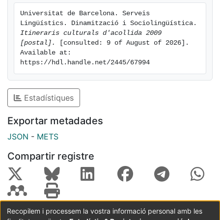
Universitat de Barcelona. Serveis 
Lingüístics. Dinamització i Sociolingüística. 
Itineraris culturals d'acollida 2009 
[postal].
 [consulted: 9 of August of 2026]. 
Available at: 
https://hdl.handle.net/2445/67994
Estadístiques
Exportar metadades
JSON
-
METS
Compartir registre
Recopilem i processem la vostra informació personal amb les