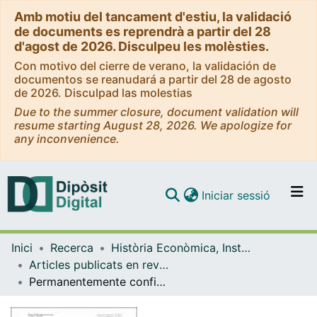
Amb motiu del tancament d'estiu, la validació
de documents es reprendrà a partir del 28
d'agost de 2026. Disculpeu les molèsties.
Con motivo del cierre de verano, la validación de
documentos se reanudará a partir del 28 de agosto
de 2026. Disculpad las molestias
Due to the summer closure, document validation will
resume starting August 28, 2026. We apologize for
any inconvenience.
(current)
Iniciar sessió
Comunitats i col·leccions
Inici
Recerca
Història Econòmica, Institucions, Política i Economia Mundial
Navega per tot el DD
Articles publicats en revistes (Història Econòmica, Institucions, Política i Economia Mundial)
Com publicar
Permanentemente confinados: el impacto de la COVID-19 en la población refugiada palestina
Contacte