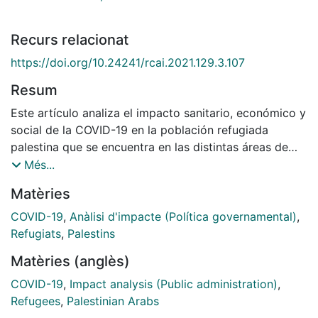
Recurs relacionat
https://doi.org/10.24241/rcai.2021.129.3.107
Resum
Este artículo analiza el impacto sanitario, económico y
social de la COVID-19 en la población refugiada
palestina que se encuentra en las distintas áreas de
operaciones de la Agencia de Naciones Unidas para
Més...
los Refugiados de Palestina (UNRWA, por sus siglas en
Matèries
inglés), poniendo el foco en los campamentos de
refugiados y en cómo la pandemia ha agudizado su
COVID-19
,
Anàlisi d'impacte (Política governamental)
,
situación de aislamiento, exclusión y desprotección.
Refugiats
,
Palestins
Con ello, este estudio pretende trazar unas líneas de
Matèries (anglès)
análisis comparado sobre algunas cuestiones claves
de los efectos de la COVID-19 en las poblaciones de
COVID-19
,
Impact analysis (Public administration)
,
refugiados de larga duración: el impacto en los
Refugees
,
Palestinian Arabs
campamentos permanentes y espacios