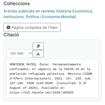
Col·leccions
suburbializados, la superposición de situaciones de
emergencia prolongada, así como las deficiencias
Articles publicats en revistes (Història Econòmica,
acumuladas en los sistemas de protección y acogida
Institucions, Política i Economia Mundial)
en entornos de conflicto armado y de exclusión.
Pàgina completa de l'ítem
Citació
MONTERDE MATEO, Òscar. Permanentemente 
confinados: el impacto de la COVID-19 en la 
población refugiada palestina. 
Revista CIDOB 
d'Afers Internacionals
. 2021. Vol. 129, num. 
107-130. ISSN 1133-6595. [consulted: 8 of 
August of 2026]. Available at: 
https://hdl.handle.net/2445/185920