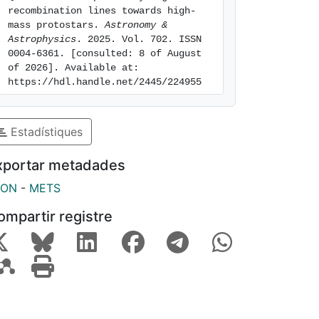
recombination lines towards high-
mass protostars. 
Astronomy & 
Astrophysics
. 2025. Vol. 702. ISSN 
0004-6361. [consulted: 8 of August 
of 2026]. Available at: 
https://hdl.handle.net/2445/224955
Estadístiques
xportar metadades
SON
-
METS
ompartir registre