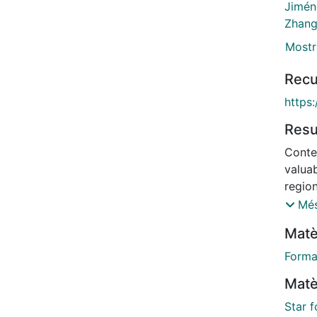
Jimén
Zhang
Mostr
Recu
https
Res
Conte
valuab
regio
lines
Més
trends
Matè
tempe
invest
Forma
massi
Matè
the Q
the Y
Star 