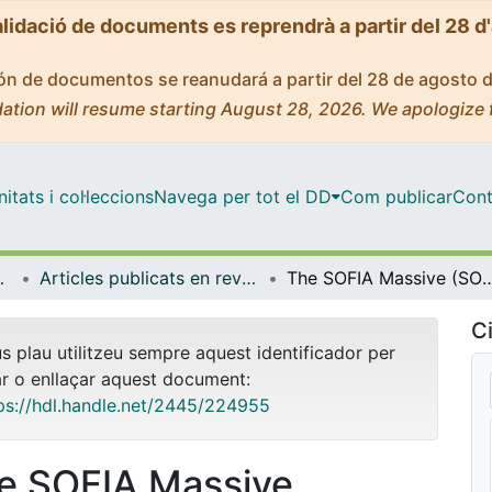
alidació de documents es reprendrà a partir del 28 d
ción de documentos se reanudará a partir del 28 de agosto 
ation will resume starting August 28, 2026. We apologize 
tats i col·leccions
Navega per tot el DD
Com publicar
Cont
trofísica
Articles publicats en revistes (Física Quàntica i Astrofísica)
The SOFIA Massive (SOMA) star formation Q-band follow-up: II. Hydrogen recombinati
Ci
us plau utilitzeu sempre aquest identificador per
ar o enllaçar aquest document:
ps://hdl.handle.net/2445/224955
e SOFIA Massive