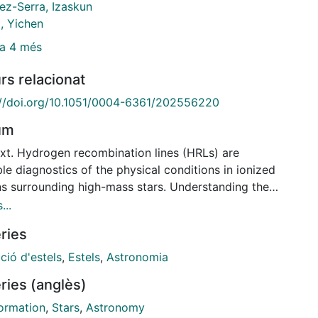
ez-Serra, Izaskun
, Yichen
a 4 més
rs relacionat
://doi.org/10.1051/0004-6361/202556220
um
xt. Hydrogen recombination lines (HRLs) are
le diagnostics of the physical conditions in ionized
ns surrounding high-mass stars. Understanding these
, including broadening mechanisms and intensity
...
, can provide insights into HII region densities,
ries
ratures, and kinematics. Aims. This study aims to
igate the physical properties of ionized gas around
ció d'estels
,
Estels
,
Astronomia
ve protostars by analysing the HRLs (Hα and Hβ) in
ries (anglès)
 band. Methods. We carried out observations using
ebes 40m radio telescope in the Q band (30.5─50
formation
,
Stars
,
Astronomy