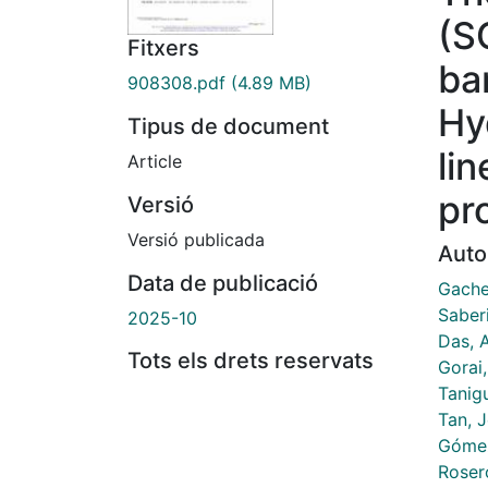
(S
Fitxers
ban
908308.pdf
(4.89 MB)
Hy
Tipus de document
li
Article
pr
Versió
Versió publicada
Auto
Data de publicació
Gaches
Saber
2025-10
Das, 
Tots els drets reservats
Gorai
Tanig
Tan, 
Gómez
Roser