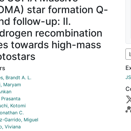
OMA) star formation Q-
d follow-up: II.
drogen recombination
nes towards high-mass
otostars
E
rs
J
, Brandt A. L.
i, Maryam
C
Ankan
, Prasanta
uchi, Kotomi
Jonathan C.
-Garrido, Miguel
o, Viviana