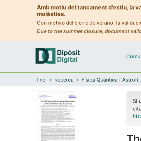
Amb motiu del tancament d'estiu, la v
molèsties.
Con motivo del cierre de verano, la valida
Due to the summer closure, document valid
Comuni
Inici
Recerca
Física Quàntica i As
Si 
cit
htt
Th