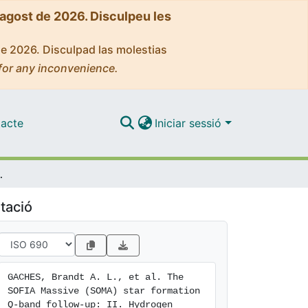
'agost de 2026. Disculpeu les
de 2026. Disculpad las molestias
for any inconvenience.
acte
Iniciar sessió
on lines towards high-mass protostars
tació
GACHES, Brandt A. L., et al. The 
SOFIA Massive (SOMA) star formation 
Q-band follow-up: II. Hydrogen 