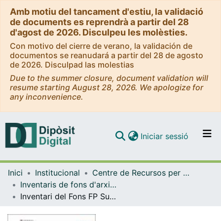
Amb motiu del tancament d'estiu, la validació
de documents es reprendrà a partir del 28
d'agost de 2026. Disculpeu les molèsties.
Con motivo del cierre de verano, la validación de
documentos se reanudará a partir del 28 de agosto
de 2026. Disculpad las molestias
Due to the summer closure, document validation will
resume starting August 28, 2026. We apologize for
any inconvenience.
(current)
Iniciar sessió
Comunitats i col·leccions
Inici
Institucional
Centre de Recursos per a l'Aprenentatge i la Investigació (CRAI-UB) - Institucional
Navega per tot el DD
Inventaris de fons d'arxiu i de col·leccions especials (CRAI-UB)
Com publicar
Inventari del Fons FP Subsèrie Juan Fernández Fernández del CRAI Biblioteca del Pavelló de la República de la Universitat de Barcelona
Contacte