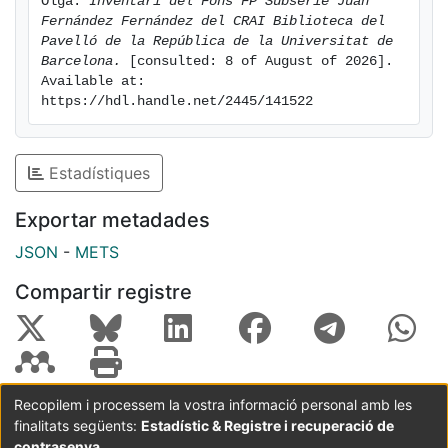
Olga. 
Inventari del Fons FP Subsèrie Juan 
Fernández Fernández del CRAI Biblioteca del 
Pavelló de la República de la Universitat de 
Barcelona.
 [consulted: 8 of August of 2026]. 
Available at: 
https://hdl.handle.net/2445/141522
Estadístiques
Exportar metadades
JSON
-
METS
Compartir registre
Recopilem i processem la vostra informació personal amb les
finalitats següents:
Estadístic & Registre i recuperació de
Coordinació:
CRAI UB
Avís legal
Metadades
subjectes a:
contrasenya