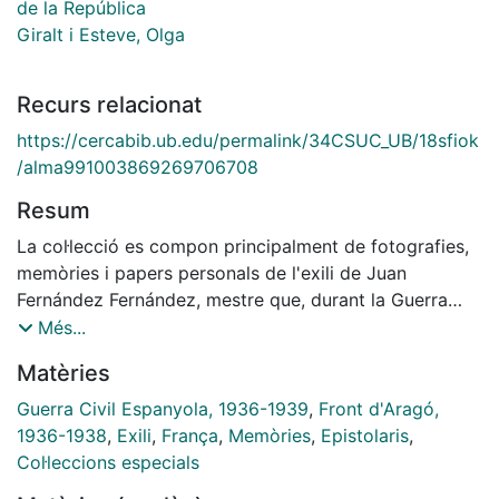
de la República
Giralt i Esteve, Olga
Recurs relacionat
https://cercabib.ub.edu/permalink/34CSUC_UB/18sfiok
/alma991003869269706708
Resum
La col·lecció es compon principalment de fotografies,
memòries i papers personals de l'exili de Juan
Fernández Fernández, mestre que, durant la Guerra
Civil, va comandar diverses columnes i va participar
Més...
en nombrosos combats al Front d'Aragó. En acabar la
Matèries
guerra va marxar a l'exili es va refugiar a Montauban,
França, on va viure fins a la seva mort. Va ser
Guerra Civil Espanyola, 1936-1939
,
Front d'Aragó,
president del Comitè Departamental de Tarrn-Garona
1936-1938
,
Exili
,
França
,
Memòries
,
Epistolaris
,
de la Ligue des Mutilés et Invalides de la Guerre
Col·leccions especials
d'Espagne en Exil.