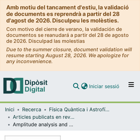
Amb motiu del tancament d'estiu, la validació
de documents es reprendrà a partir del 28
d'agost de 2026. Disculpeu les molèsties.
Con motivo del cierre de verano, la validación de
documentos se reanudará a partir del 28 de agosto
de 2026. Disculpad las molestias
Due to the summer closure, document validation will
resume starting August 28, 2026. We apologize for
any inconvenience.
(current)
Iniciar sessió
Comunitats i col·leccions
Inici
Recerca
Física Quàntica i Astrofísica
Navega per tot el DD
Articles publicats en revistes (Física Quàntica i Astrofísica)
Com publicar
Amplitude analysis and branching fraction measurement of B+ → D∗−D+ s π + decays
Contacte