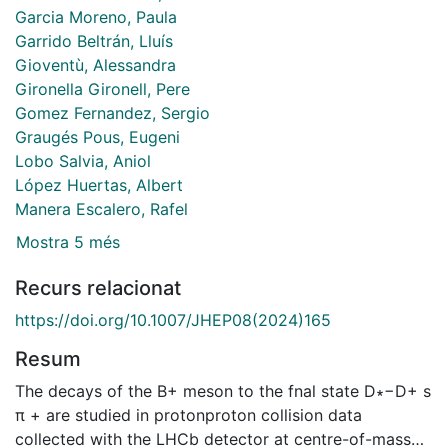
Garcia Moreno, Paula
Garrido Beltrán, Lluís
Gioventù, Alessandra
Gironella Gironell, Pere
Gomez Fernandez, Sergio
Graugés Pous, Eugeni
Lobo Salvia, Aniol
López Huertas, Albert
Manera Escalero, Rafel
Mostra 5 més
Recurs relacionat
https://doi.org/10.1007/JHEP08(2024)165
Resum
The decays of the B+ meson to the fnal state D∗−D+ s
π + are studied in protonproton collision data
collected with the LHCb detector at centre-of-mass