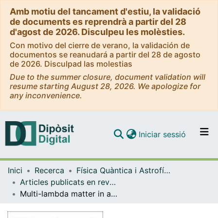
Amb motiu del tancament d'estiu, la validació
de documents es reprendrà a partir del 28
d'agost de 2026. Disculpeu les molèsties.
Con motivo del cierre de verano, la validación de
documentos se reanudará a partir del 28 de agosto
de 2026. Disculpad las molestias
Due to the summer closure, document validation will
resume starting August 28, 2026. We apologize for
any inconvenience.
(current)
Iniciar sessió
Comunitats i col·leccions
Inici
Recerca
Física Quàntica i Astrofísica
Navega per tot el DD
Articles publicats en revistes (Física Quàntica i Astrofísica)
Com publicar
Multi-lambda matter in a derivativee coupling model
Contacte