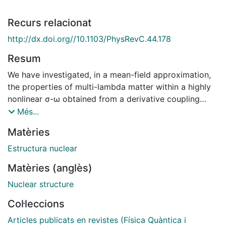
Recurs relacionat
http://dx.doi.org//10.1103/PhysRevC.44.178
Resum
We have investigated, in a mean-field approximation,
the properties of multi-lambda matter within a highly
nonlinear σ-ω obtained from a derivative coupling
between the scalar and fermion fields. The matter
Més...
composition and saturation properties are calculated.
Matèries
We also discuss the spin-orbit properties of the
effective Lagrangian.
Estructura nuclear
Matèries (anglès)
Nuclear structure
Col·leccions
Articles publicats en revistes (Física Quàntica i