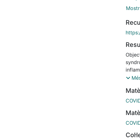
Mostr
Recu
https
Res
Object
syndr
inflam
study
Més
remov
Matè
therap
series
COVI
adult
Matè
conven
excha
COVI
Human
Col·
fluid