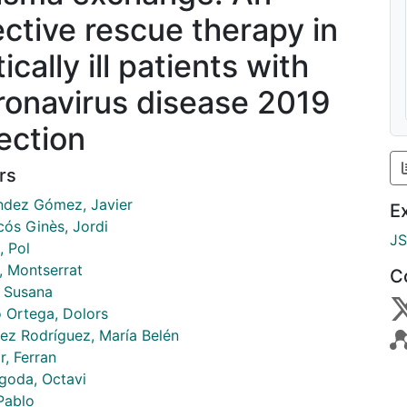
ective rescue therapy in
tically ill patients with
ronavirus disease 2019
fection
rs
ndez Gómez, Javier
E
cós Ginès, Jordi
J
, Pol
, Montserrat
C
, Susana
 Ortega, Dolors
ez Rodríguez, María Belén
r, Ferran
goda, Octavi
Pablo