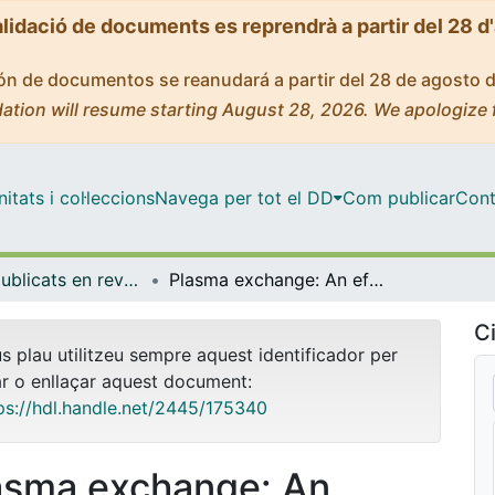
alidació de documents es reprendrà a partir del 28 d
ción de documentos se reanudará a partir del 28 de agosto 
ation will resume starting August 28, 2026. We apologize 
tats i col·leccions
Navega per tot el DD
Com publicar
Cont
Articles publicats en revistes (Biomedicina)
Plasma exchange: An efective rescue therapy in critically ill patients with coronavirus disease 2019 infection
Ci
us plau utilitzeu sempre aquest identificador per
ar o enllaçar aquest document:
ps://hdl.handle.net/2445/175340
asma exchange: An