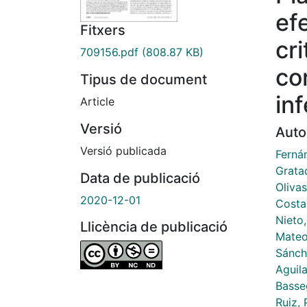
ef
Fitxers
cri
709156.pdf
(808.87 KB)
co
Tipus de document
in
Article
Versió
Auto
Versió publicada
Ferná
Grata
Data de publicació
Olivas
2020-12-01
Costa
Nieto
Llicència de publicació
Mateo
Sánch
Aguila
Basse
Ruiz, 