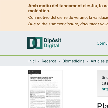
Amb motiu del tancament d'estiu, la v
molèsties.
Con motivo del cierre de verano, la valida
Due to the summer closure, document valid
Comuni
Inici
Recerca
Biomedicina
Si 
cit
htt
Pl