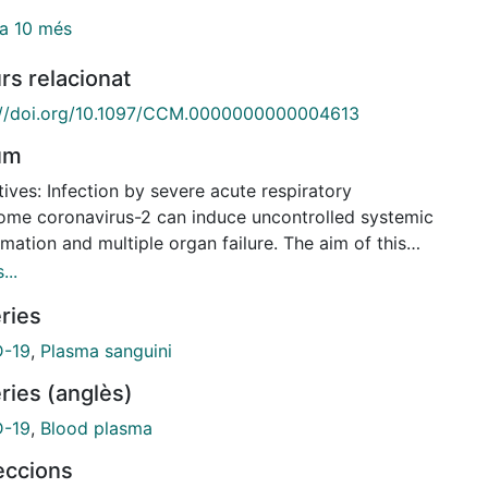
a 10 més
rs relacionat
://doi.org/10.1097/CCM.0000000000004613
um
ives: Infection by severe acute respiratory
ome coronavirus-2 can induce uncontrolled systemic
mation and multiple organ failure. The aim of this
 was to evaluate if plasma exchange, through the
...
al of circulating mediators, can be used as rescue
ries
y in these patients. Design: Single center case
. Setting: Local study. Subjects: Four critically ill
D-19
,
Plasma sanguini
s with coronavirus disease 19 pneumonia that failed
ries (anglès)
tional interventions. Interventions: Plasma
nge. Two to six sessions (1.2 plasma volumes).
D-19
,
Blood plasma
 albumin (5%) was used as the main replacement
leccions
. Fresh frozen plasma and immunoglobulins were