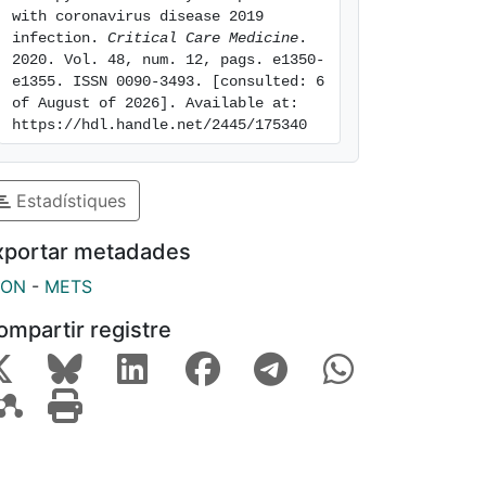
with coronavirus disease 2019 
infection. 
Critical Care Medicine
. 
2020. Vol. 48, num. 12, pags. e1350-
e1355. ISSN 0090-3493. [consulted: 6 
of August of 2026]. Available at: 
https://hdl.handle.net/2445/175340
Estadístiques
xportar metadades
SON
-
METS
ompartir registre