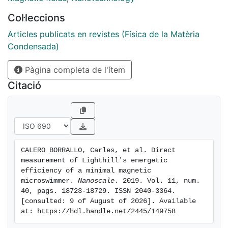
actuated by a swinging magnetic field. Using fast
Col·leccions
video recording and numerical simulations we fully
characterize the dynamics of the propeller and identify
Articles publicats en revistes (Física de la Matèria
the two independent degrees of freedom which allow
Condensada)
its propulsion. We then obtain experimentally the
Pàgina completa de l'ítem
Lighthill's energetic efficiency of the swimmer by
measuring the power consumed during propulsion and
Citació
the energy required to translate the propeller at the
same speed. Finally, we discuss how the efficiency of
our microswimmer could be increased upon suitable
tuning of the different experimental parameters.
CALERO BORRALLO, Carles, et al. Direct 
measurement of Lighthill's energetic 
efficiency of a minimal magnetic 
microswimmer. 
Nanoscale
. 2019. Vol. 11, num. 
40, pags. 18723-18729. ISSN 2040-3364. 
[consulted: 9 of August of 2026]. Available 
at: https://hdl.handle.net/2445/149758