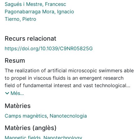
Sagués i Mestre, Francesc
Pagonabarraga Mora, Ignacio
Tierno, Pietro
Recurs relacionat
https://doi.org/10.1039/C9NR05825G
Resum
The realization of artificial microscopic swimmers able
to propel in viscous fluids is an emergent research
field of fundamental interest and vast technological
applications. For certain functionalities, the efficiency
Més...
of the microswimmer in converting the input power
Matèries
provided through an external actuation into propulsive
power output can be critical. Here we use a
Camps magnètics
,
Nanotecnologia
microswimmer composed by a self-assembled
Matèries (anglès)
ferromagnetic rod and a paramagnetic sphere and
directly determine its swimming efficiency when it is
Magnetic fields
,
Nanotechnology