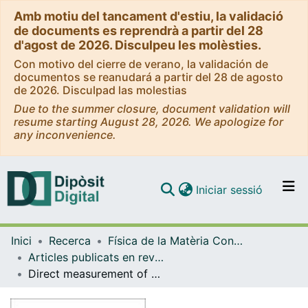
Amb motiu del tancament d'estiu, la validació
de documents es reprendrà a partir del 28
d'agost de 2026. Disculpeu les molèsties.
Con motivo del cierre de verano, la validación de
documentos se reanudará a partir del 28 de agosto
de 2026. Disculpad las molestias
Due to the summer closure, document validation will
resume starting August 28, 2026. We apologize for
any inconvenience.
(current)
Iniciar sessió
Comunitats i col·leccions
Inici
Recerca
Física de la Matèria Condensada
Navega per tot el DD
Articles publicats en revistes (Física de la Matèria Condensada)
Com publicar
Direct measurement of Lighthill's energetic efficiency of a minimal magnetic microswimmer
Contacte