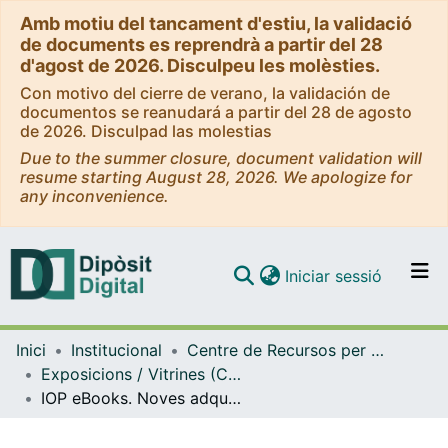
Amb motiu del tancament d'estiu, la validació
de documents es reprendrà a partir del 28
d'agost de 2026. Disculpeu les molèsties.
Con motivo del cierre de verano, la validación de
documentos se reanudará a partir del 28 de agosto
de 2026. Disculpad las molestias
Due to the summer closure, document validation will
resume starting August 28, 2026. We apologize for
any inconvenience.
(current)
Iniciar sessió
Comunitats i col·leccions
Inici
Institucional
Centre de Recursos per a l'Aprenentatge i la Investigació (CRAI-UB) - Institucional
Navega per tot el DD
Exposicions / Vitrines (CRAI-UB)
Com publicar
IOP eBooks. Noves adquisicions. (Febrer 2018)
Contacte