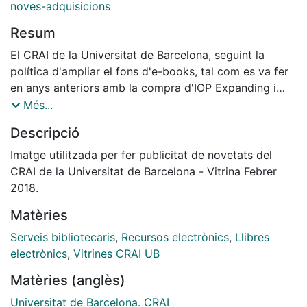
noves-adquisicions
Resum
El CRAI de la Universitat de Barcelona, seguint la
política d'ampliar el fons d'e-books, tal com es va fer
en anys anteriors amb la compra d'IOP Expanding i
Concise Physics (2014-2015), ha procedit a adquirir
Més...
IOP Expanding Physics i IOP Concise Physics (2016-
Descripció
2017).
Imatge utilitzada per fer publicitat de novetats del
CRAI de la Universitat de Barcelona - Vitrina Febrer
2018.
Aquests recursos formen part d'un programa que
Matèries
reuneix les principals veus de la física, amb un
nnovador enfocament, per crear la principal col·lecció
Serveis bibliotecaris
,
Recursos electrònics
,
Llibres
de llibres de física per a un món digital.
electrònics
,
Vitrines CRAI UB
Matèries (anglès)
Universitat de Barcelona. CRAI