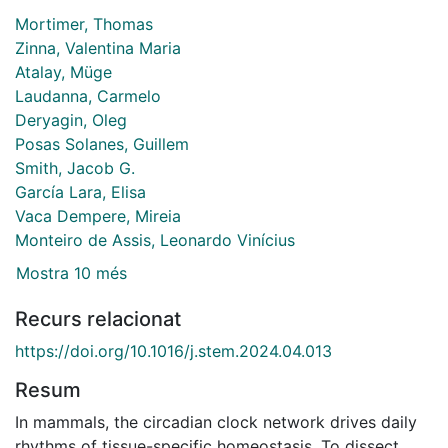
Mortimer, Thomas
Zinna, Valentina Maria
Atalay, Müge
Laudanna, Carmelo
Deryagin, Oleg
Posas Solanes, Guillem
Smith, Jacob G.
García Lara, Elisa
Vaca Dempere, Mireia
Monteiro de Assis, Leonardo Vinícius
Mostra 10 més
Recurs relacionat
https://doi.org/10.1016/j.stem.2024.04.013
Resum
In mammals, the circadian clock network drives daily
rhythms of tissue-specific homeostasis. To dissect