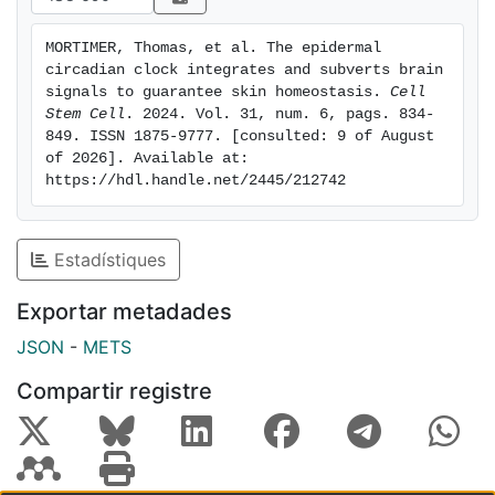
essential gate-keeping function of peripheral circadian
clocks that guarantees tissue homeostasis.
MORTIMER, Thomas, et al. The epidermal 
circadian clock integrates and subverts brain 
signals to guarantee skin homeostasis. 
Cell 
Stem Cell
. 2024. Vol. 31, num. 6, pags. 834-
849. ISSN 1875-9777. [consulted: 9 of August 
of 2026]. Available at: 
https://hdl.handle.net/2445/212742
Estadístiques
Exportar metadades
JSON
-
METS
Compartir registre