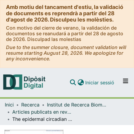
Amb motiu del tancament d'estiu, la validació
de documents es reprendrà a partir del 28
d'agost de 2026. Disculpeu les molèsties.
Con motivo del cierre de verano, la validación de
documentos se reanudará a partir del 28 de agosto
de 2026. Disculpad las molestias
Due to the summer closure, document validation will
resume starting August 28, 2026. We apologize for
any inconvenience.
(current)
Iniciar sessió
Comunitats i col·leccions
Inici
Recerca
Institut de Recerca Biomèdica (IRB Barcelona)
Navega per tot el DD
Articles publicats en revistes (Institut de Recerca Biomèdica (IRB Barcelona))
Com publicar
The epidermal circadian clock integrates and subverts brain signals to guarantee skin homeostasis
Contacte