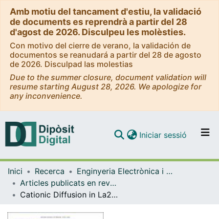
Amb motiu del tancament d'estiu, la validació
de documents es reprendrà a partir del 28
d'agost de 2026. Disculpeu les molèsties.
Con motivo del cierre de verano, la validación de
documentos se reanudará a partir del 28 de agosto
de 2026. Disculpad las molestias
Due to the summer closure, document validation will
resume starting August 28, 2026. We apologize for
any inconvenience.
(current)
Iniciar sessió
Comunitats i col·leccions
Inici
Recerca
Enginyeria Electrònica i Biomèdica
Navega per tot el DD
Articles publicats en revistes (Enginyeria Electrònica i Biomèdica)
Com publicar
Cationic Diffusion in La2/3Ca1/3MnO3 Thin Films Grown on LaAlO3 (001) Substrates.
Contacte