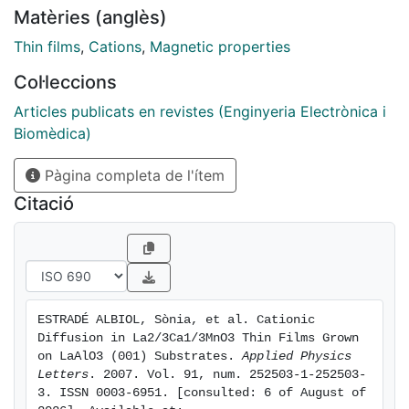
existence of a cationic segregation process of La
Matèries (anglès)
atoms toward free surface has been detected, as well
as a Mn oxidation state variation through layer
Thin films
,
Cations
,
Magnetic properties
thickness. La diffusion would lead to a Mn valence
Col·leccions
change and, in turn, to reduced magnetization.
Articles publicats en revistes (Enginyeria Electrònica i
Biomèdica)
Pàgina completa de l'ítem
Citació
ESTRADÉ ALBIOL, Sònia, et al. Cationic 
Diffusion in La2/3Ca1/3MnO3 Thin Films Grown 
on LaAlO3 (001) Substrates. 
Applied Physics 
Letters
. 2007. Vol. 91, num. 252503-1-252503-
3. ISSN 0003-6951. [consulted: 6 of August of 