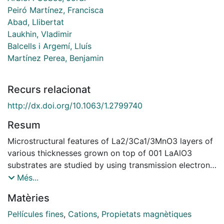
Peiró Martínez, Francisca
Abad, Llibertat
Laukhin, Vladimir
Balcells i Argemí, Lluís
Martínez Perea, Benjamin
Recurs relacionat
http://dx.doi.org/10.1063/1.2799740
Resum
Microstructural features of La2/3Ca1/3MnO3 layers of
various thicknesses grown on top of 001 LaAlO3
substrates are studied by using transmission electron
microscopy and electron energy loss spectroscopy.
Més...
Films are of high microstructural quality but exhibit
Matèries
some structural relaxation and mosaicity both when
increasing thickness or after annealing processes. The
Pel·lícules fines
,
Cations
,
Propietats magnètiques