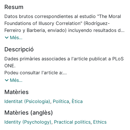
Resum
Datos brutos correspondientes al estudio "The Moral
Foundations of Illusory Correlation" (Rodríguez-
Ferreiro y Barberia, enviado) incluyendo resultados de
cuestionarios de identidad política y moral así como
Més...
de una tarea de correlación ilusoria.
Descripció
Dades primàries associades a l'article publicat a PLoS
ONE.
Podeu consultar l'article a:
http://hdl.handle.net/2445/119909
Més...
Matèries
Identitat (Psicologia)
,
Política
,
Ètica
Matèries (anglès)
Identity (Psychology)
,
Practical politics
,
Ethics