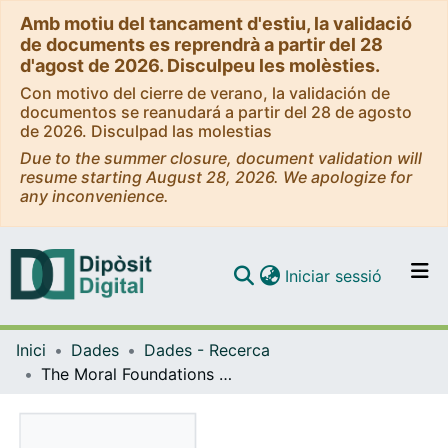
Amb motiu del tancament d'estiu, la validació
de documents es reprendrà a partir del 28
d'agost de 2026. Disculpeu les molèsties.
Con motivo del cierre de verano, la validación de
documentos se reanudará a partir del 28 de agosto
de 2026. Disculpad las molestias
Due to the summer closure, document validation will
resume starting August 28, 2026. We apologize for
any inconvenience.
(current)
Iniciar sessió
Comunitats i col·leccions
Inici
Dades
Dades - Recerca
Navega per tot el DD
The Moral Foundations of Illusory Correlation (Raw Data)
Com publicar
Contacte