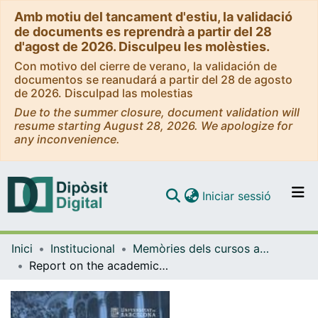
Amb motiu del tancament d'estiu, la validació
de documents es reprendrà a partir del 28
d'agost de 2026. Disculpeu les molèsties.
Con motivo del cierre de verano, la validación de
documentos se reanudará a partir del 28 de agosto
de 2026. Disculpad las molestias
Due to the summer closure, document validation will
resume starting August 28, 2026. We apologize for
any inconvenience.
(current)
Iniciar sessió
Comunitats i col·leccions
Inici
Institucional
Memòries dels cursos acadèmics - Universitat de Barcelona
Navega per tot el DD
Report on the academic year 2014-2015. The University of Barcelona
Com publicar
Contacte