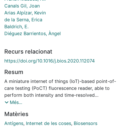
Canals Gil, Joan
Arias Alpízar, Kevin
de la Serna, Erica
Baldrich, E.
Diéguez Barrientos, Àngel
Recurs relacionat
https://doi.org/10.1016/j.bios.2020.112074
Resum
A miniature internet of things (IoT)-based point-of-
care testing (PoCT) fluorescence reader, able to
perform both intensity and time-resolved
measurements of different fluorescent tags, is
Més...
presented. This low cost platform has been conceived
Matèries
for performing tests in low-resource and remote
settings, displaying versatile performance and yet
Antígens
,
Internet de les coses
,
Biosensors