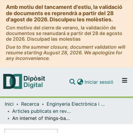
Amb motiu del tancament d'estiu, la validació
de documents es reprendrà a partir del 28
d'agost de 2026. Disculpeu les molèsties.
Con motivo del cierre de verano, la validación de
documentos se reanudará a partir del 28 de agosto
de 2026. Disculpad las molestias
Due to the summer closure, document validation will
resume starting August 28, 2026. We apologize for
any inconvenience.
(current)
Iniciar sessió
Comunitats i col·leccions
Inici
Recerca
Enginyeria Electrònica i Biomèdica
Navega per tot el DD
Articles publicats en revistes (Enginyeria Electrònica i Biomèdica)
Com publicar
An internet of things-based intensity and time-resolved fluorescence reader for point-of-care testing
Contacte