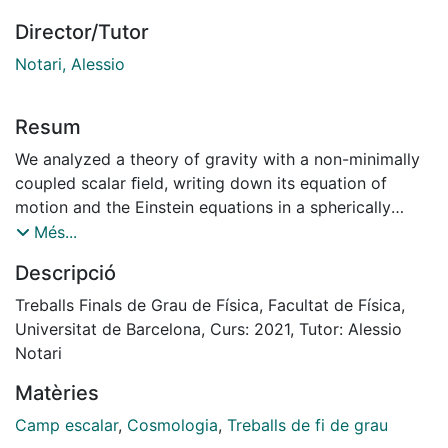
Director/Tutor
Notari, Alessio
Resum
We analyzed a theory of gravity with a non-minimally
coupled scalar ﬁeld, writing down its equation of
motion and the Einstein equations in a spherically
symmetric Lemaˆıtre-Tolman-Bondi (LTB) metric. This
Més...
is motivated by the possibility that a non-minimally
Descripció
coupled scalar could alleviate the “Hubble tension”
that exists between measurements of the Hubble
Treballs Finals de Grau de Física, Facultat de Física,
parameter H0, using Supernovae or CMB. In particular,
Universitat de Barcelona, Curs: 2021, Tutor: Alessio
the aim of this work is to provide the necessary
Notari
equations, in order to investigate the relation between
Matèries
the cosmological value of the scalar ﬁeld and its local
value within a cosmic structure, described here by the
Camp escalar
,
Cosmologia
,
Treballs de fi de grau
LTB metric