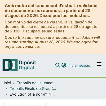
Amb motiu del tancament d'estiu, la validació
de documents es reprendrà a partir del 28
d'agost de 2026. Disculpeu les molèsties.
Con motivo del cierre de verano, la validación de
documentos se reanudará a partir del 28 de agosto
de 2026. Disculpad las molestias
Due to the summer closure, document validation will
resume starting August 28, 2026. We apologize for
any inconvenience.
(current)
Iniciar sessió
Comunitats i col·leccions
Inici
Treballs de l'alumnat
Navega per tot el DD
Treballs Finals de Grau (TFG) - Física
Com publicar
Evolution of a non-minimally coupled scalar ﬁeld in a LTB metric
Contacte