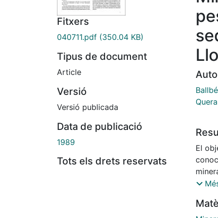
pe
Fitxers
se
040711.pdf
(350.04 KB)
Ll
Tipus de document
Article
Auto
Ballb
Versió
Queral
Versió publicada
Data de publicació
Res
1989
El obj
conoc
Tots els drets reservats
miner
en 1os
Més
España
Matè
difrac
Cu, N