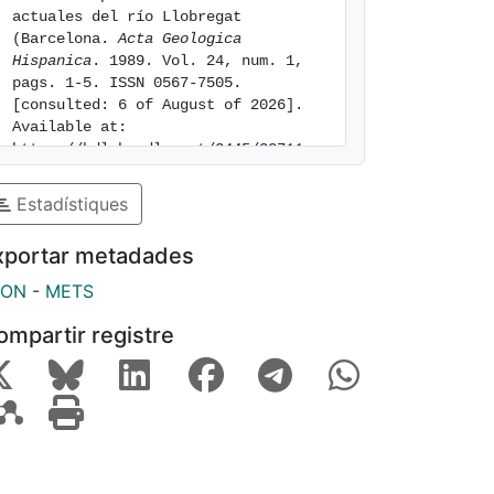
actuales del río Llobregat 
(Barcelona. 
Acta Geologica 
Hispanica
. 1989. Vol. 24, num. 1, 
pags. 1-5. ISSN 0567-7505. 
[consulted: 6 of August of 2026]. 
Available at: 
https://hdl.handle.net/2445/32711
Estadístiques
xportar metadades
SON
-
METS
ompartir registre