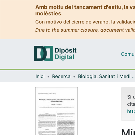
Amb motiu del tancament d'estiu, la v
molèsties.
Con motivo del cierre de verano, la valida
Due to the summer closure, document valid
Comuni
Inici
Recerca
Biologia, Sanitat i Medi
Si 
cit
htt
Mi