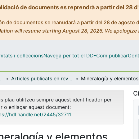
alidació de documents es reprendrà a partir del 28 d
ción de documentos se reanudará a partir del 28 de agosto 
ation will resume starting August 28, 2026. We apologize 
tats i col·leccions
Navega per tot el DD
Com publicar
Cont
 Ambient
Articles publicats en revistes (Biologia, Sanitat i Medi Ambient)
Mineralogía y
Ci
us plau utilitzeu sempre aquest identificador per
ar o enllaçar aquest document:
ps://hdl.handle.net/2445/32711
neralogía y elementos