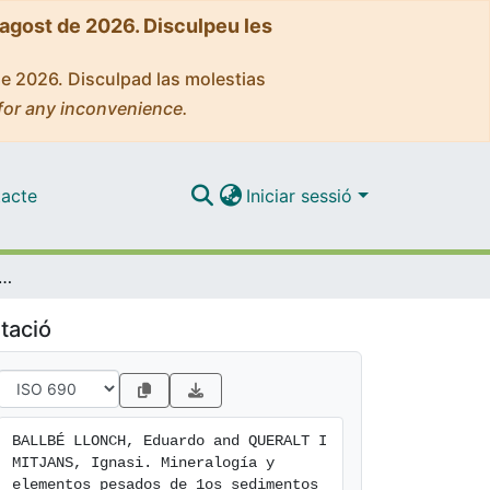
'agost de 2026. Disculpeu les
de 2026. Disculpad las molestias
for any inconvenience.
acte
Iniciar sessió
 elementos pesados de 1os sedimentos actuales del río Llobregat (Barcelona
tació
BALLBÉ LLONCH, Eduardo and QUERALT I 
MITJANS, Ignasi. Mineralogía y 
elementos pesados de 1os sedimentos 