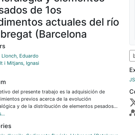
sados de 1os
dimentos actuales del río
obregat (Barcelona
rs
é Llonch, Eduardo
t i Mitjans, Ignasi
E
J
um
C
etivo del presente trabajo es la adquisición de
imientos previos acerca de la evolución
alógica y de la distribución de elementos pesados
 sedimentos actuales del rio Llobregat (Barcelona,
...
). El análisis mineralógico se ha realizado por
ries
ción de rayos X. Las concentraciones de Ba, Pb, Cr,
i, Rb, Sr y Zn han sido determinadas por medio de