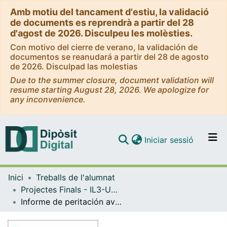
Amb motiu del tancament d'estiu, la validació
de documents es reprendrà a partir del 28
d'agost de 2026. Disculpeu les molèsties.
Con motivo del cierre de verano, la validación de
documentos se reanudará a partir del 28 de agosto
de 2026. Disculpad las molestias
Due to the summer closure, document validation will
resume starting August 28, 2026. We apologize for
any inconvenience.
(current)
Iniciar sessió
Comunitats i col·leccions
Inici
Treballs de l'alumnat
Navega per tot el DD
Projectes Finals - IL3-UB (Institut de Formació Contínua)
Com publicar
Informe de peritación avería máquina
Contacte