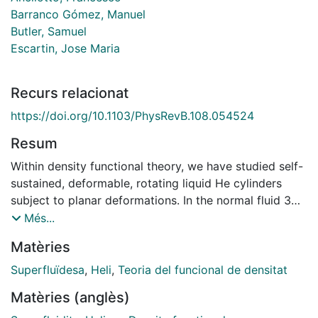
Barranco Gómez, Manuel
Butler, Samuel
Escartin, Jose Maria
Recurs relacionat
https://doi.org/10.1103/PhysRevB.108.054524
Resum
Within density functional theory, we have studied self-
sustained, deformable, rotating liquid He cylinders
subject to planar deformations. In the normal fluid 3He
case, the kinetic energy has been incorporated in a
Més...
semi-classical Thomas-Fermi approximation. In the
Matèries
4He case, our approach takes into account its
superfluid character. For this study, we have chosen to
Superfluïdesa
,
Heli
,
Teoria del funcional de densitat
limit our investigation to vortex-free configurations
Matèries (anglès)
where angular momentum is exclusively stored in