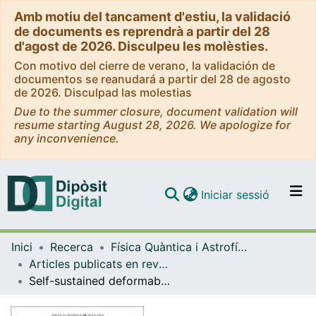
Amb motiu del tancament d'estiu, la validació
de documents es reprendrà a partir del 28
d'agost de 2026. Disculpeu les molèsties.
Con motivo del cierre de verano, la validación de
documentos se reanudará a partir del 28 de agosto
de 2026. Disculpad las molestias
Due to the summer closure, document validation will
resume starting August 28, 2026. We apologize for
any inconvenience.
(current)
Iniciar sessió
Comunitats i col·leccions
Inici
Recerca
Física Quàntica i Astrofísica
Navega per tot el DD
Articles publicats en revistes (Física Quàntica i Astrofísica)
Com publicar
Self-sustained deformable rotating liquid He cylinders: the pure normal fluid 3He and superfluid 4He cases
Contacte