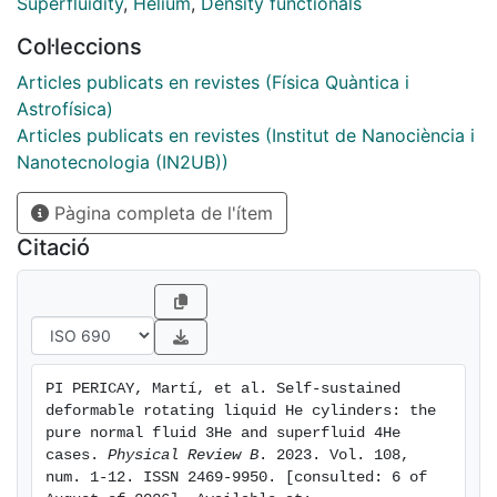
capillary waves on a deformed cross-section cylinder.
Superfluidity
,
Helium
,
Density functionals
Only planar deformations leading to noncircular cross
Col·leccions
sections have been considered, as they aim to
represent the cross section of the very large deformed
Articles publicats en revistes (Física Quàntica i
He drops discussed in the experiments. Axisymmetric
Astrofísica)
Rayleigh instabilities, always present in fluid columns,
Articles publicats en revistes (Institut de Nanociència i
have been set aside. The calculations allow us to carry
Nanotecnologia (IN2UB))
out a comparison between the rotational behavior of a
Pàgina completa de l'ítem
normal, rotational fluid (3He) and a superfluid,
irrotational fluid (4He).
Citació
PI PERICAY, Martí, et al. Self-sustained 
deformable rotating liquid He cylinders: the 
pure normal fluid 3He and superfluid 4He 
cases. 
Physical Review B
. 2023. Vol. 108, 
num. 1-12. ISSN 2469-9950. [consulted: 6 of 