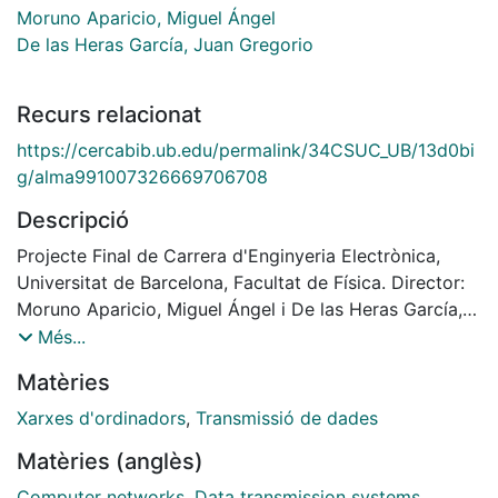
Moruno Aparicio, Miguel Ángel
De las Heras García, Juan Gregorio
Recurs relacionat
https://cercabib.ub.edu/permalink/34CSUC_UB/13d0bi
g/alma991007326669706708
Descripció
Projecte Final de Carrera d'Enginyeria Electrònica,
Universitat de Barcelona, Facultat de Física. Director:
Moruno Aparicio, Miguel Ángel i De las Heras García,
Juan Gregorio,. Any: 2001
Més...
Matèries
Xarxes d'ordinadors
,
Transmissió de dades
Matèries (anglès)
Computer networks
,
Data transmission systems