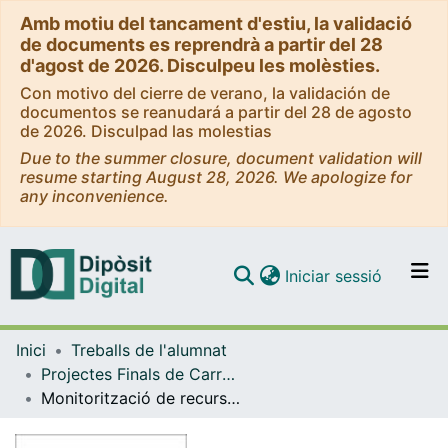
Amb motiu del tancament d'estiu, la validació
de documents es reprendrà a partir del 28
d'agost de 2026. Disculpeu les molèsties.
Con motivo del cierre de verano, la validación de
documentos se reanudará a partir del 28 de agosto
de 2026. Disculpad las molestias
Due to the summer closure, document validation will
resume starting August 28, 2026. We apologize for
any inconvenience.
(current)
Iniciar sessió
Comunitats i col·leccions
Inici
Treballs de l'alumnat
Navega per tot el DD
Projectes Finals de Carrera - Enginyeria Electrònica
Com publicar
Monitorització de recursos UNIX, enviament de missatges SMS i recepció de traps d'SNMPv1
Contacte