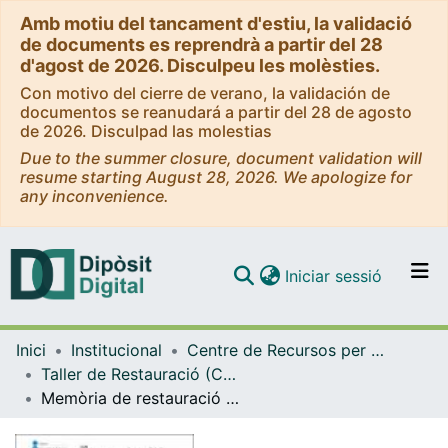
Amb motiu del tancament d'estiu, la validació
de documents es reprendrà a partir del 28
d'agost de 2026. Disculpeu les molèsties.
Con motivo del cierre de verano, la validación de
documentos se reanudará a partir del 28 de agosto
de 2026. Disculpad las molestias
Due to the summer closure, document validation will
resume starting August 28, 2026. We apologize for
any inconvenience.
(current)
Iniciar sessió
Comunitats i col·leccions
Inici
Institucional
Centre de Recursos per a l'Aprenentatge i la Investigació (CRAI-UB) - Institucional
Navega per tot el DD
Taller de Restauració (CRAI-UB)
Com publicar
Memòria de restauració del Llibre CM - 4199: "Los Trabajos de Persiles y Sigismvnda: historia septentrional" de Miguel de Cervantes Saavedra
Contacte