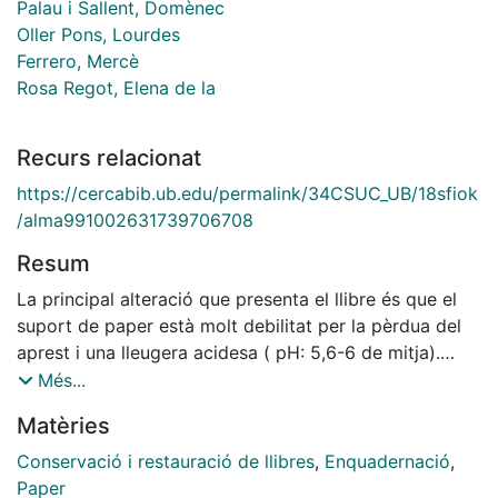
Palau i Sallent, Domènec
Oller Pons, Lourdes
Ferrero, Mercè
Rosa Regot, Elena de la
Recurs relacionat
https://cercabib.ub.edu/permalink/34CSUC_UB/18sfiok
/alma991002631739706708
Resum
La principal alteració que presenta el llibre és que el
suport de paper està molt debilitat per la pèrdua del
aprest i una lleugera acidesa ( pH: 5,6-6 de mitja).
També té moltes taques d’humitats i brutícia.
Més...
L’altre alteració important és que l’enquadernació
Matèries
s’està desprenent del bloc, això provoca que aquesta
no compleixi la seva funció de protecció del bloc
Conservació i restauració de llibres
,
Enquadernació
,
correctament.
Paper