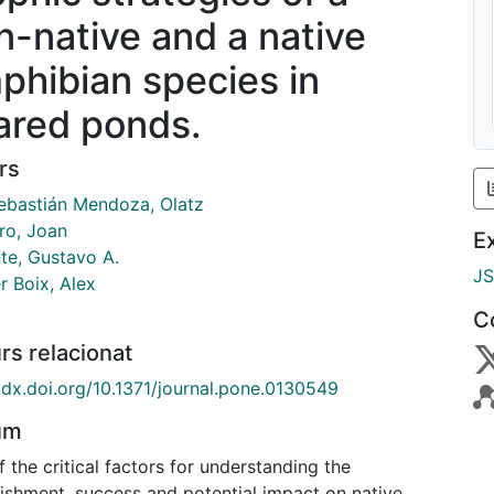
n-native and a native
phibian species in
ared ponds.
rs
ebastián Mendoza, Olatz
ro, Joan
E
nte, Gustavo A.
J
r Boix, Alex
C
rs relacionat
//dx.doi.org/10.1371/journal.pone.0130549
um
 the critical factors for understanding the
lishment, success and potential impact on native