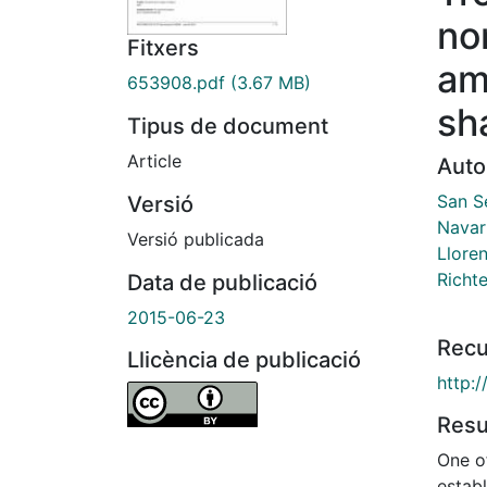
no
Fitxers
am
653908.pdf
(3.67 MB)
sh
Tipus de document
Article
Auto
San S
Versió
Navar
Versió publicada
Llore
Richte
Data de publicació
2015-06-23
Recu
Llicència de publicació
http:
Res
One of
estab