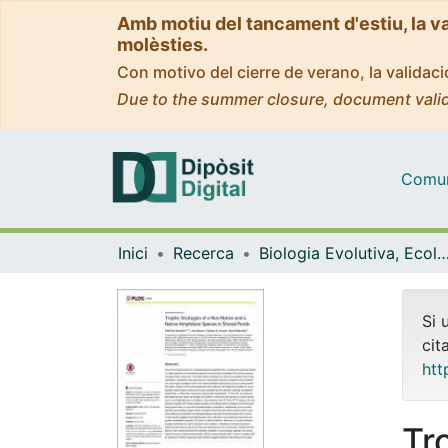
Amb motiu del tancament d'estiu, la v
molèsties.
Con motivo del cierre de verano, la valida
Due to the summer closure, document valid
Comuni
Inici
Recerca
Biologia Evolutiva, Ecologia i Ciències Am
Si 
cit
htt
Tr