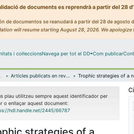
alidació de documents es reprendrà a partir del 28 d
ción de documentos se reanudará a partir del 28 de agosto 
ation will resume starting August 28, 2026. We apologize 
tats i col·leccions
Navega per tot el DD
Com publicar
Cont
bientals
Articles publicats en revistes (Biologia Evolutiva, Ecologia i Ciències Ambientals)
Trophi
Ci
us plau utilitzeu sempre aquest identificador per
ar o enllaçar aquest document:
ps://hdl.handle.net/2445/66787
ophic strategies of a