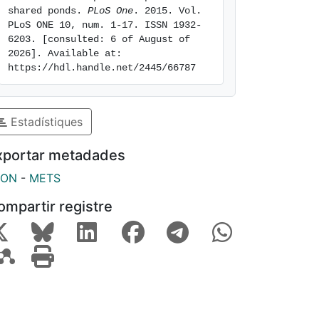
shared ponds. 
PLoS One
. 2015. Vol. 
PLoS ONE 10, num. 1-17. ISSN 1932-
6203. [consulted: 6 of August of 
2026]. Available at: 
https://hdl.handle.net/2445/66787
Estadístiques
xportar metadades
SON
-
METS
ompartir registre