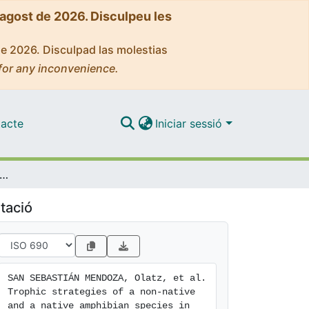
'agost de 2026. Disculpeu les
de 2026. Disculpad las molestias
for any inconvenience.
acte
Iniciar sessió
c strategies of a non-native and a native amphibian species in shared ponds.
tació
SAN SEBASTIÁN MENDOZA, Olatz, et al. 
Trophic strategies of a non-native 
and a native amphibian species in 