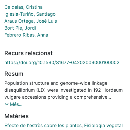
Caldelas, Cristina
Iglesia-Turiño, Santiago
Araus Ortega, José Luis
Bort Pie, Jordi
Febrero Ribas, Anna
Recurs relacionat
https://doi.org/10.1590/S1677-04202009000100002
Resum
Population structure and genome-wide linkage
disequilibrium (LD) were investigated in 192 Hordeum
vulgare accessions providing a comprehensive
coverage of past and present barley breeding in the
Més...
Mediterranean basin, using 50 nuclear microsatellite
Matèries
and 1,130 DArT markers. Both clustering and principal
coordinate analyses clearly sub-divided the sample
Efecte de l'estrès sobre les plantes
,
Fisiologia vegetal