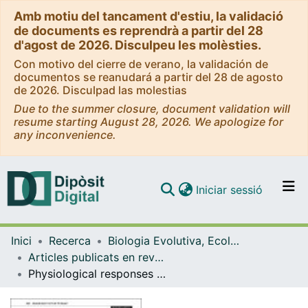
Amb motiu del tancament d'estiu, la validació
de documents es reprendrà a partir del 28
d'agost de 2026. Disculpeu les molèsties.
Con motivo del cierre de verano, la validación de
documentos se reanudará a partir del 28 de agosto
de 2026. Disculpad las molestias
Due to the summer closure, document validation will
resume starting August 28, 2026. We apologize for
any inconvenience.
(current)
Iniciar sessió
Comunitats i col·leccions
Inici
Recerca
Biologia Evolutiva, Ecologia i Ciències Ambientals
Navega per tot el DD
Articles publicats en revistes (Biologia Evolutiva, Ecologia i Ciències Ambientals)
Com publicar
Physiological responses of Eichhornia crassipes [Mart.] Solms to the combined exposure to excess nutrients and Hg
Contacte