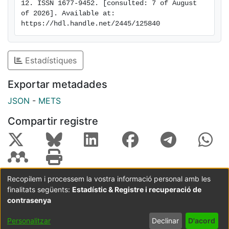
12. ISSN 1677-9452. [consulted: 7 of August 
can be used in basic and applied research in barley.
of 2026]. Available at: 
https://hdl.handle.net/2445/125840
Estadístiques
Exportar metadades
JSON
-
METS
Compartir registre
Recopilem i processem la vostra informació personal amb les
finalitats següents:
Estadístic & Registre i recuperació de
Coordinació:
CRAI UB
Avís legal
Metadades
subjectes a:
contrasenya
Configuració
Política de
Acord
Personalitzar
Declinar
D'acord
de cookies
privadesa
d'usuari