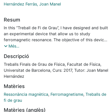
Hernández Ferràs, Joan Manel
Resum
In this “Treball de Fi de Grau”, I have designed and built
an experimental device that allow us to study
ferromagnetic resonance. The objective of this device
is to be implemented as a didactic laboratory
Més...
experiment in the laboratory of Modern Physics of the
Descripció
Physics Degree at U.B.
Treballs Finals de Grau de Física, Facultat de Física,
Universitat de Barcelona, Curs: 2017, Tutor: Joan Manel
Hernández
Matèries
Ressonància magnètica
,
Ferromagnetisme
,
Treballs de
fi de grau
Matèries (anglès)