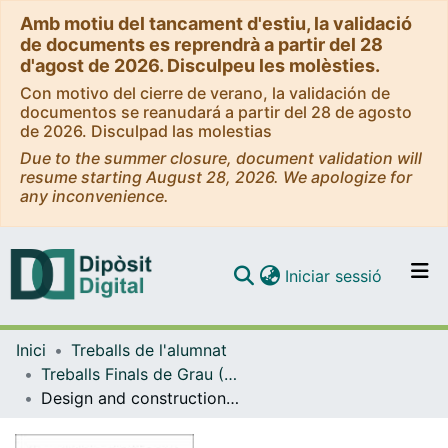
Amb motiu del tancament d'estiu, la validació
de documents es reprendrà a partir del 28
d'agost de 2026. Disculpeu les molèsties.
Con motivo del cierre de verano, la validación de
documentos se reanudará a partir del 28 de agosto
de 2026. Disculpad las molestias
Due to the summer closure, document validation will
resume starting August 28, 2026. We apologize for
any inconvenience.
(current)
Iniciar sessió
Comunitats i col·leccions
Inici
Treballs de l'alumnat
Navega per tot el DD
Treballs Finals de Grau (TFG) - Física
Com publicar
Design and construction of an experimental setup to study ferromagnetic resonance
Contacte