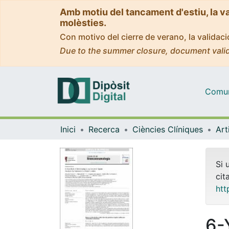
Amb motiu del tancament d'estiu, la v
molèsties.
Con motivo del cierre de verano, la valida
Due to the summer closure, document valid
Comuni
Inici
Recerca
Ciències Clíniques
Si 
cit
htt
6-