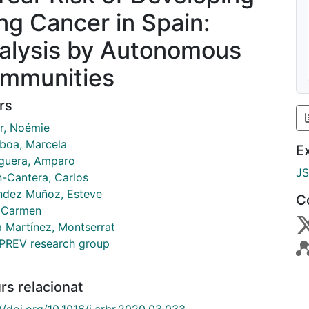
ng Cancer in Spain:
alysis by Autonomous
mmunities
rs
er, Noémie
lboa, Marcela
E
uera, Amparo
J
n-Cantera, Carlos
ndez Muñoz, Esteve
C
, Carmen
a Martínez, Montserrat
REV research group
rs relacionat
//doi.org/10.1016/j.arbr.2020.03.033