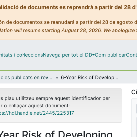
alidació de documents es reprendrà a partir del 28 d
ción de documentos se reanudará a partir del 28 de agosto 
ation will resume starting August 28, 2026. We apologize 
tats i col·leccions
Navega per tot el DD
Com publicar
Cont
Articles publicats en revistes (Ciències Clíniques)
6-Year Risk of Developing Lung Cancer in Spain: Analysis by Autonomous Communities
Ci
us plau utilitzeu sempre aquest identificador per
ar o enllaçar aquest document:
ps://hdl.handle.net/2445/225317
Year Risk of Developing