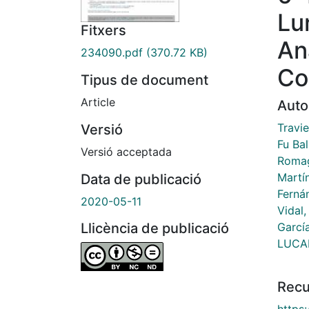
Lu
Fitxers
An
234090.pdf
(370.72 KB)
Co
Tipus de document
Article
Auto
Travi
Versió
Fu Ba
Versió acceptada
Romag
Martí
Data de publicació
Ferná
2020-05-11
Vidal
Garcí
Llicència de publicació
LUCAP
Recu
https: