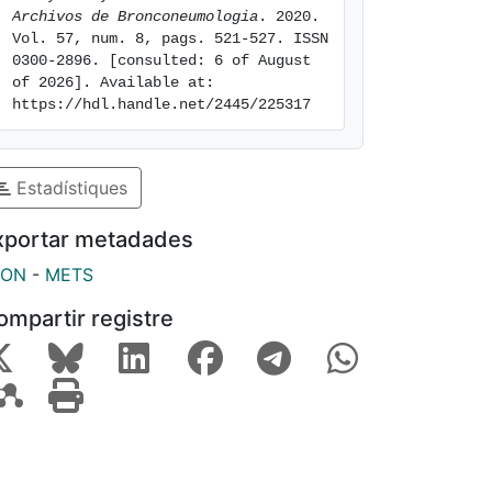
Archivos de Bronconeumologia
. 2020. 
Vol. 57, num. 8, pags. 521-527. ISSN 
0300-2896. [consulted: 6 of August 
of 2026]. Available at: 
https://hdl.handle.net/2445/225317
Estadístiques
xportar metadades
SON
-
METS
ompartir registre