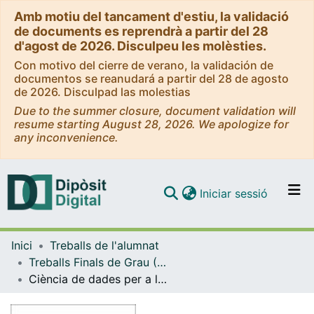
Amb motiu del tancament d'estiu, la validació
de documents es reprendrà a partir del 28
d'agost de 2026. Disculpeu les molèsties.
Con motivo del cierre de verano, la validación de
documentos se reanudará a partir del 28 de agosto
de 2026. Disculpad las molestias
Due to the summer closure, document validation will
resume starting August 28, 2026. We apologize for
any inconvenience.
(current)
Iniciar sessió
Comunitats i col·leccions
Inici
Treballs de l'alumnat
Navega per tot el DD
Treballs Finals de Grau (TFG) - Enginyeria Informàtica
Com publicar
Ciència de dades per a la bundesliga d'handbol
Contacte