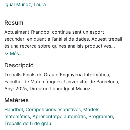
Igual Muñoz, Laura
Resum
Actualment l’handbol continua sent un esport
secundari en quant a l’anàlisi de dades. Aquest treball
és una recerca sobre quines anàlisis productives
podem fer amb l’escassetat de dades amb la qual es
Més...
treballa en aquest esport. Per a això, s’han realitzat
Descripció
diverses preguntes que resoldrem realitzant una anàlisi
exploratòria de dos
Treballs Finals de Grau d'Enginyeria Informàtica,
conjunts de dades de la lliga alemanya d’handbol, la
Facultat de Matemàtiques, Universitat de Barcelona,
Bundesliga. D’aquesta manera podrem extreure la
Any: 2025, Director: Laura Igual Muñoz
informació present a les dades i respondre mitjançant
Matèries
gràfics i visualitzacions de dades les preguntes
plantejades. Un dels conjunts de dades disposa de les
Handbol
,
Competicions esportives
,
Models
estadístiques individuals dels jugadors de la lliga;
matemàtics
,
Aprenentatge automàtic
,
Programari
,
l’altre, dels resultats de les jornades. Aquestes dades
Treballs de fi de grau
s’usaran per a realitzar diferents models per a intentar