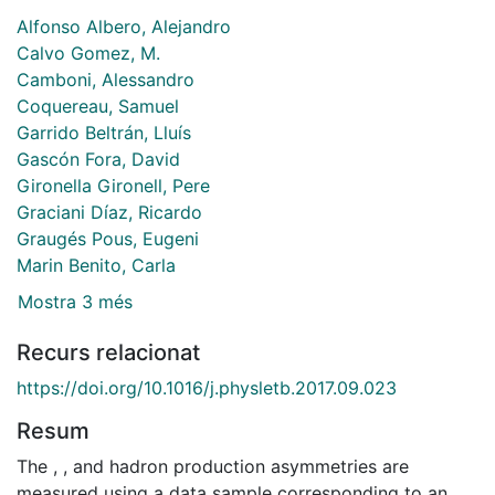
Alfonso Albero, Alejandro
Calvo Gomez, M.
Camboni, Alessandro
Coquereau, Samuel
Garrido Beltrán, Lluís
Gascón Fora, David
Gironella Gironell, Pere
Graciani Díaz, Ricardo
Graugés Pous, Eugeni
Marin Benito, Carla
Mostra 3 més
Recurs relacionat
https://doi.org/10.1016/j.physletb.2017.09.023
Resum
The , , and hadron production asymmetries are
measured using a data sample corresponding to an