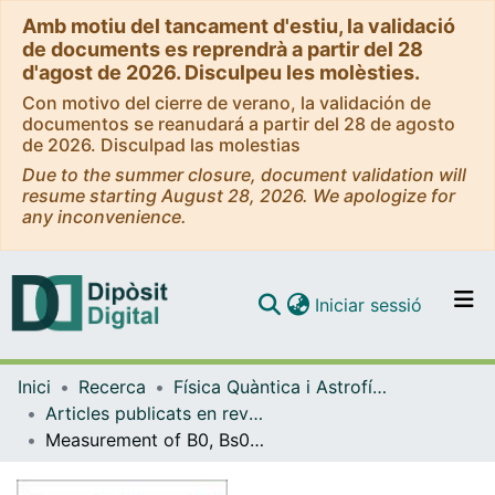
Amb motiu del tancament d'estiu, la validació
de documents es reprendrà a partir del 28
d'agost de 2026. Disculpeu les molèsties.
Con motivo del cierre de verano, la validación de
documentos se reanudará a partir del 28 de agosto
de 2026. Disculpad las molestias
Due to the summer closure, document validation will
resume starting August 28, 2026. We apologize for
any inconvenience.
(current)
Iniciar sessió
Comunitats i col·leccions
Inici
Recerca
Física Quàntica i Astrofísica
Navega per tot el DD
Articles publicats en revistes (Física Quàntica i Astrofísica)
Com publicar
Measurement of B0, Bs0, B+ and Λb0 production asymmetries in 7 and 8 TeV proton-proton collisions
Contacte