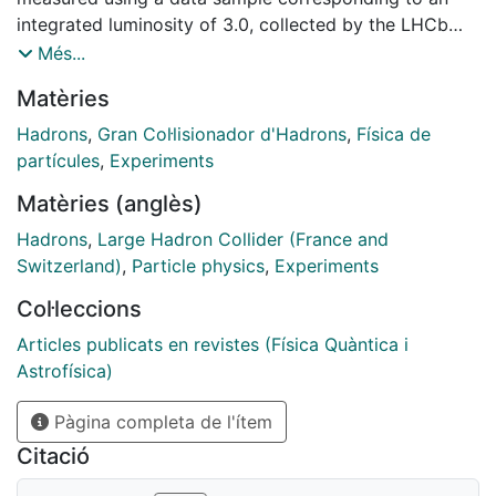
integrated luminosity of 3.0, collected by the LHCb
experiment in proton-proton collisions at centre-of-
Més...
mass energies of 7 and 8. The measurements are
Matèries
performed as a function of transverse momentum and
rapidity of the b hadrons within the LHCb detector
Hadrons
,
Gran Col·lisionador d'Hadrons
,
Física de
acceptance. The overall production asymmetries,
partícules
,
Experiments
integrated over transverse momentum and rapidity,
Matèries (anglès)
are also determined.
Hadrons
,
Large Hadron Collider (France and
Switzerland)
,
Particle physics
,
Experiments
Col·leccions
Articles publicats en revistes (Física Quàntica i
Astrofísica)
Pàgina completa de l'ítem
Citació