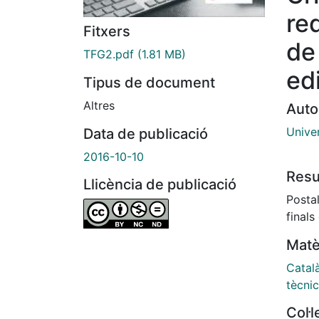
red
Fitxers
de
TFG2.pdf
(1.81 MB)
edi
Tipus de document
Altres
Auto
Univer
Data de publicació
2016-10-10
Res
Llicència de publicació
Postal
finals
Matè
Catal
tècni
Col·