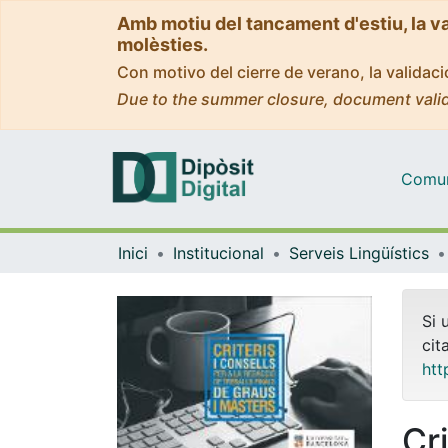
Amb motiu del tancament d'estiu, la v
molèsties.
Con motivo del cierre de verano, la valida
Due to the summer closure, document valid
Comuni
Inici
Institucional
Serveis Lingüístics
Si 
cit
htt
Cri