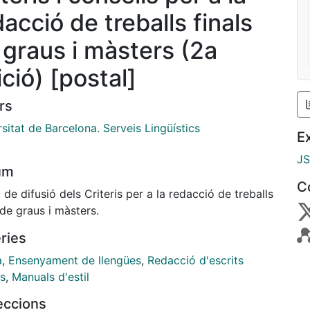
acció de treballs finals
 graus i màsters (2a
ció) [postal]
rs
sitat de Barcelona. Serveis Lingüístics
E
J
um
C
 de difusió dels Criteris per a la redacció de treballs
 de graus i màsters.
ries
à
,
Ensenyament de llengües
,
Redacció d'escrits
cs
,
Manuals d'estil
leccions