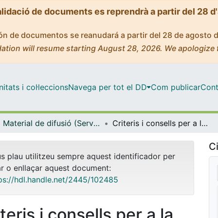
alidació de documents es reprendrà a partir del 28 d
ción de documentos se reanudará a partir del 28 de agosto 
ation will resume starting August 28, 2026. We apologize 
tats i col·leccions
Navega per tot el DD
Com publicar
Cont
Material de difusió (Serveis Lingüístics)
Criteris i consells per a la redacció de treballs finals de graus i màsters (2a edició) [postal]
Ci
us plau utilitzeu sempre aquest identificador per
ar o enllaçar aquest document:
ps://hdl.handle.net/2445/102485
teris i consells per a la