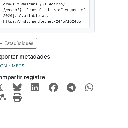
graus i màsters (2a edició) 
[postal].
 [consulted: 6 of August of 
2026]. Available at: 
https://hdl.handle.net/2445/102485
Estadístiques
xportar metadades
SON
-
METS
ompartir registre