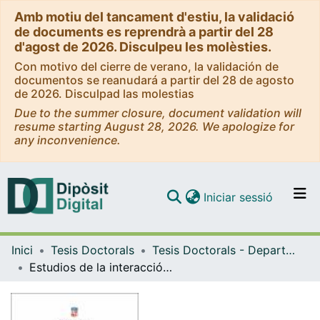
Amb motiu del tancament d'estiu, la validació
de documents es reprendrà a partir del 28
d'agost de 2026. Disculpeu les molèsties.
Con motivo del cierre de verano, la validación de
documentos se reanudará a partir del 28 de agosto
de 2026. Disculpad las molestias
Due to the summer closure, document validation will
resume starting August 28, 2026. We apologize for
any inconvenience.
(current)
Iniciar sessió
Comunitats i col·leccions
Inici
Tesis Doctorals
Tesis Doctorals - Departament - Bioquímica i Biomedicina Molecular
Navega per tot el DD
Estudios de la interacción de los receptores de dopamina con otros receptores implicados en la enfermedad de Huntington
Com publicar
Contacte