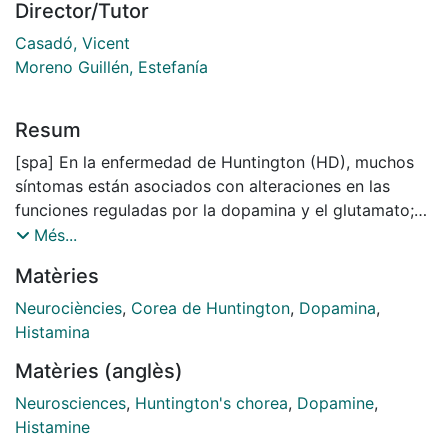
Director/Tutor
Casadó, Vicent
Moreno Guillén, Estefanía
Resum
[spa] En la enfermedad de Huntington (HD), muchos
síntomas están asociados con alteraciones en las
funciones reguladas por la dopamina y el glutamato;
una intervención directa sobre los receptores de
Més...
dopamina D1 (D1R) pueden provocar numerosos
Matèries
efectos secundarios dada la amplia distribución en el
sistema nervioso central. En nuestro grupo de
Neurociències
,
Corea de Huntington
,
Dopamina
,
investigación se demostró que el heterómero que
Histamina
forman los D1R con los receptores H3 de histamina
Matèries (anglès)
(D1R- H3R), y que posee nuevas propiedades
bioquímicas y farmacológicas, podría actuar como una
Neurosciences
,
Huntington's chorea
,
Dopamine
,
posible diana terapéutica para regular la
Histamine