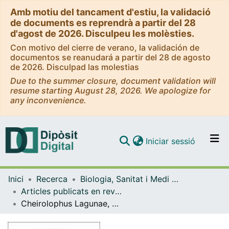
Amb motiu del tancament d'estiu, la validació
de documents es reprendrà a partir del 28
d'agost de 2026. Disculpeu les molèsties.
Con motivo del cierre de verano, la validación de
documentos se reanudará a partir del 28 de agosto
de 2026. Disculpad las molestias
Due to the summer closure, document validation will
resume starting August 28, 2026. We apologize for
any inconvenience.
(current)
Iniciar sessió
Comunitats i col·leccions
Inici
Recerca
Biologia, Sanitat i Medi Ambient
Navega per tot el DD
Articles publicats en revistes (Biologia, Sanitat i Medi Ambient)
Com publicar
Cheirolophus Lagunae, SP Nov. (Asteraceae), Endemis iberolevantino
Contacte