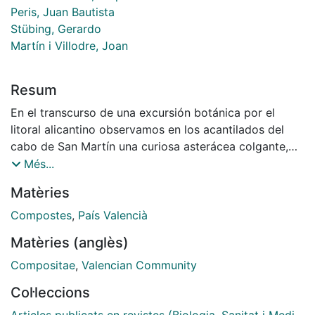
Peris, Juan Bautista
Stübing, Gerardo
Martín i Villodre, Joan
Resum
En el transcurso de una excursión botánica por el
litoral alicantino observamos en los acantilados del
cabo de San Martín una curiosa asterácea colgante,
de flores rosado-purpúreas. Su recolección y posterior
Més...
estudio nos llevó a concluir que se trataba de un
Matèries
nuevo Cheirolophus Cass., género que según las floras
al uso únicamente está representado en el territorio
Compostes
,
País Valencià
valenciano por Cheirolophus intybaceus...
Matèries (anglès)
Compositae
,
Valencian Community
Col·leccions