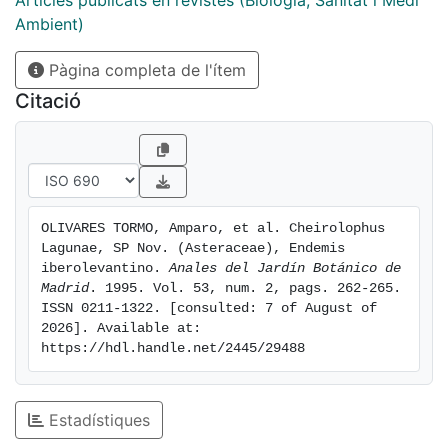
Articles publicats en revistes (Biologia, Sanitat i Medi
Ambient)
Pàgina completa de l'ítem
Citació
OLIVARES TORMO, Amparo, et al. Cheirolophus 
Lagunae, SP Nov. (Asteraceae), Endemis 
iberolevantino. 
Anales del Jardín Botánico de 
Madrid
. 1995. Vol. 53, num. 2, pags. 262-265. 
ISSN 0211-1322. [consulted: 7 of August of 
2026]. Available at: 
https://hdl.handle.net/2445/29488
Estadístiques