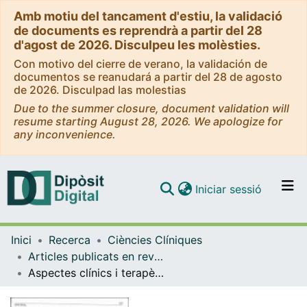
Amb motiu del tancament d'estiu, la validació
de documents es reprendrà a partir del 28
d'agost de 2026. Disculpeu les molèsties.
Con motivo del cierre de verano, la validación de
documentos se reanudará a partir del 28 de agosto
de 2026. Disculpad las molestias
Due to the summer closure, document validation will
resume starting August 28, 2026. We apologize for
any inconvenience.
(current)
Iniciar sessió
Comunitats i col·leccions
Inici
Recerca
Ciències Clíniques
Navega per tot el DD
Articles publicats en revistes (Ciències Clíniques)
Com publicar
Aspectes clínics i terapèutics de les meningitis i pneumònies produïdes per pneumococs resistents
Contacte