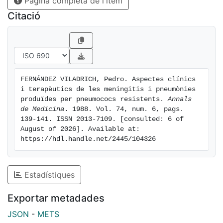
Pàgina completa de l'ítem
estudis de sensibilitat in vitro. ...
Citació
FERNÁNDEZ VILADRICH, Pedro. Aspectes clínics 
i terapèutics de les meningitis i pneumònies 
produïdes per pneumococs resistents. 
Annals 
de Medicina
. 1988. Vol. 74, num. 6, pags. 
139-141. ISSN 2013-7109. [consulted: 6 of 
August of 2026]. Available at: 
https://hdl.handle.net/2445/104326
Estadístiques
Exportar metadades
JSON
-
METS