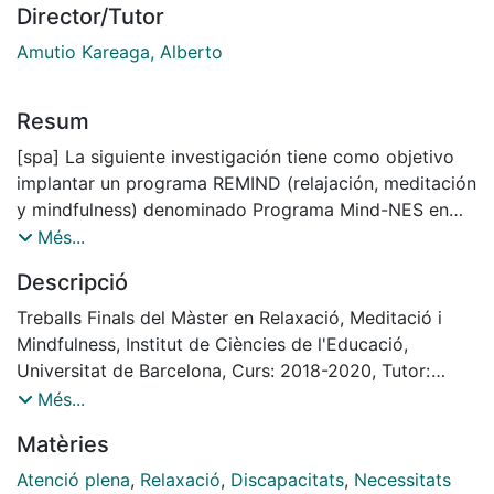
Director/Tutor
Amutio Kareaga, Alberto
Resum
[spa] La siguiente investigación tiene como objetivo
implantar un programa REMIND (relajación, meditación
y mindfulness) denominado Programa Mind-NES en
alumnos de escuela de educación especial y averiguar
Més...
el impacto de dicho programa en la mejora de la
Descripció
gestión de emociones, incluida la agresividad, en dicha
muestra. Para ello se utilizaron los siguientes
Treballs Finals del Màster en Relaxació, Meditació i
cuestionarios: Cuestionario de Ansiedad Estado-Rasgo
Mindfulness, Institut de Ciències de l'Educació,
en Niños (STAIC), Mindful Attention Awareness Scale -
Universitat de Barcelona, Curs: 2018-2020, Tutor:
Adolescence (MAAS-A), Inventario de
Alberto Amunio
Més...
Comportamiento Infantil (CBCL), escalas feedback
Matèries
para alumnos y profesionales. La investigación se llevó
a cabo con una muestra de 20 alumnos de escuela de
Atenció plena
,
Relaxació
,
Discapacitats
,
Necessitats