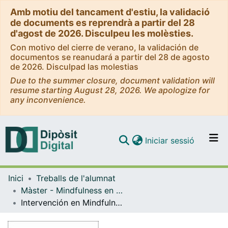
Amb motiu del tancament d'estiu, la validació
de documents es reprendrà a partir del 28
d'agost de 2026. Disculpeu les molèsties.
Con motivo del cierre de verano, la validación de
documentos se reanudará a partir del 28 de agosto
de 2026. Disculpad las molestias
Due to the summer closure, document validation will
resume starting August 28, 2026. We apologize for
any inconvenience.
(current)
Iniciar sessió
Comunitats i col·leccions
Inici
Treballs de l'alumnat
Navega per tot el DD
Màster - Mindfulness en Organitzacions Conscients
Com publicar
Intervención en Mindfulness en alumnado con Necesidades Educativas Especiales: Programa Mind-NES
Contacte