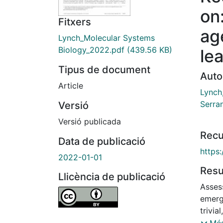
on
Fitxers
ag
Lynch_Molecular Systems
Biology_2022.pdf
(439.56 KB)
lea
Tipus de document
Auto
Article
Lynch,
Serra
Versió
Versió publicada
Recu
Data de publicació
https
2022-01-01
Res
Llicència de publicació
Asses
emergi
trivia
(“omic