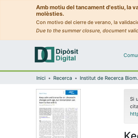
Amb motiu del tancament d'estiu, la v
molèsties.
Con motivo del cierre de verano, la valida
Due to the summer closure, document valid
Comuni
Inici
Recerca
Institut de R
Si 
cit
htt
Ke