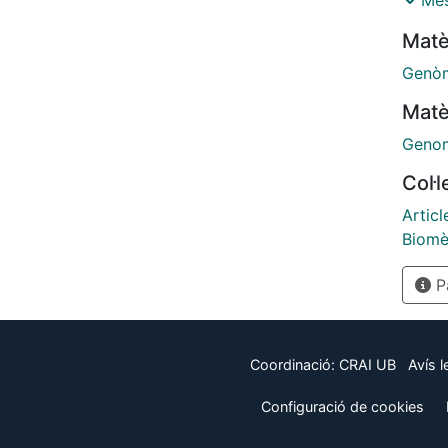
Més
colle
Matè
the tr
repor
Genò
Publi
Matè
Geno
Col·
Articl
Biomè
Pà
Coordinació:
CRAI UB
Avís l
Configuració de cookies