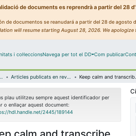
alidació de documents es reprendrà a partir del 28 d
ción de documentos se reanudará a partir del 28 de agosto 
ation will resume starting August 28, 2026. We apologize 
tats i col·leccions
Navega per tot el DD
Com publicar
Cont
ecerca Biomèdica (IRB Barcelona)
Articles publicats en revistes (Institut de Recerca Biomèdica (IRB Barcelona))
Keep calm and transcribe on: c
Ci
us plau utilitzeu sempre aquest identificador per
ar o enllaçar aquest document:
ps://hdl.handle.net/2445/189144
ep calm and transcribe