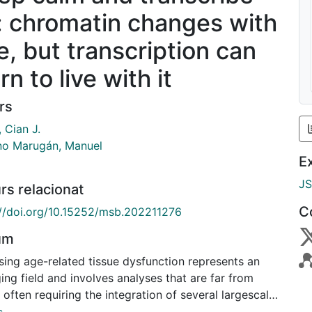
: chromatin changes with
e, but transcription can
rn to live with it
rs
 Cian J.
no Marugán, Manuel
E
J
rs relacionat
C
://doi.org/10.15252/msb.202211276
um
sing age-related tissue dysfunction represents an
ng field and involves analyses that are far from
l, often requiring the integration of several largescale
”) techniques. In their recent work, Tessarz and