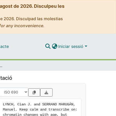
'agost de 2026. Disculpeu les
de 2026. Disculpad las molestias
for any inconvenience.
acte
Iniciar sessió
hromatin changes with age, but transcription can learn to live with it
tació
LYNCH, Cian J. and SERRANO MARUGÁN, 
Manuel. Keep calm and transcribe on: 
chromatin changes with age, but 