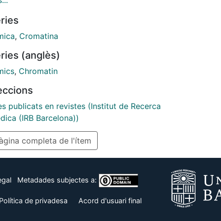
...
agues (Bozukova et al, 2022) characterize changes in
ries
anscriptional machinery during aging in mice and
t some surprising findings. © 2022 The Authors.
mica
,
Cromatina
shed under the terms of the CC BY 4.0 license.
ries (anglès)
mics
,
Chromatin
leccions
es publicats en revistes (Institut de Recerca
dica (IRB Barcelona))
gina completa de l'ítem
egal
Metadades subjectes a:
Política de privadesa
Acord d'usuari final