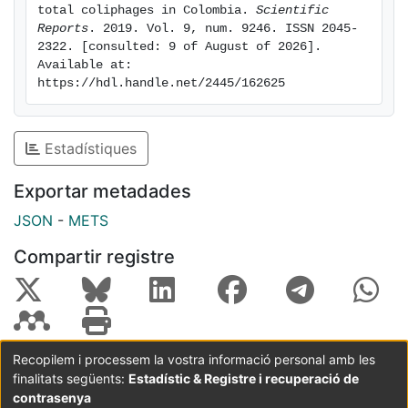
total coliphages in Colombia. 
Scientific 
Reports
. 2019. Vol. 9, num. 9246. ISSN 2045-
2322. [consulted: 9 of August of 2026]. 
Available at: 
https://hdl.handle.net/2445/162625
Estadístiques
Exportar metadades
JSON
-
METS
Compartir registre
Recopilem i processem la vostra informació personal amb les
finalitats següents:
Estadístic & Registre i recuperació de
Coordinació:
CRAI UB
Avís legal
Metadades
subjectes a:
contrasenya