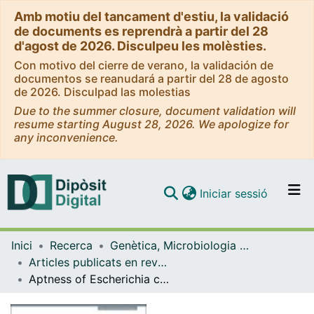
Amb motiu del tancament d'estiu, la validació
de documents es reprendrà a partir del 28
d'agost de 2026. Disculpeu les molèsties.
Con motivo del cierre de verano, la validación de
documentos se reanudará a partir del 28 de agosto
de 2026. Disculpad las molestias
Due to the summer closure, document validation will
resume starting August 28, 2026. We apologize for
any inconvenience.
(current)
Iniciar sessió
Comunitats i col·leccions
Inici
Recerca
Genètica, Microbiologia i Estadística
Navega per tot el DD
Articles publicats en revistes (Genètica, Microbiologia i Estadística)
Com publicar
Aptness of Escherichia coli host strain CB390 to detect total coliphages in Colombia
Contacte