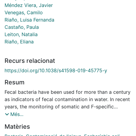
Méndez Viera, Javier
Venegas, Camilo
Riaño, Luisa Fernanda
Castaño, Paula
Leiton, Natalia
Riaño, Eliana
Recurs relacionat
https://doi.org/10.1038/s41598-019-45775-y
Resum
Fecal bacteria have been used for more than a century
as indicators of fecal contamination in water. In recent
years, the monitoring of somatic and F-specific
coliphages has been gradually included in guidelines
Més...
and regulations as an additional parameter to
Matèries
reinforce water safety. The Escherichia coli host strain
CB390 was tailored to detect both somatic and F-