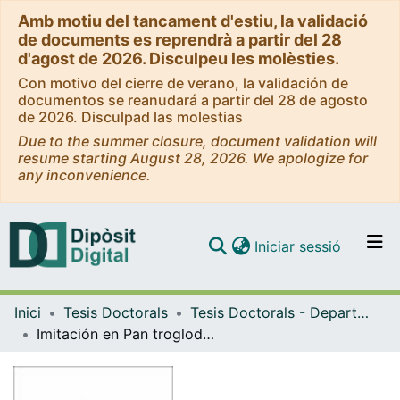
Amb motiu del tancament d'estiu, la validació
de documents es reprendrà a partir del 28
d'agost de 2026. Disculpeu les molèsties.
Con motivo del cierre de verano, la validación de
documentos se reanudará a partir del 28 de agosto
de 2026. Disculpad las molestias
Due to the summer closure, document validation will
resume starting August 28, 2026. We apologize for
any inconvenience.
(current)
Iniciar sessió
Comunitats i col·leccions
Inici
Tesis Doctorals
Tesis Doctorals - Departament - Biologia Animal
Navega per tot el DD
Imitación en Pan troglodytes y en Gorilla gorilla gorilla: Beneficios de la "terapia entreno/juego" en el grupo de gorilas
Com publicar
Contacte