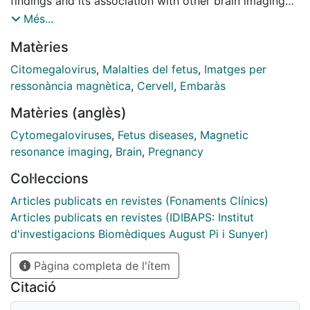
findings and its association with other brain imaging
abnormalities in fetuses with cytomegalovirus (CMV)
Més...
infection.
Matèries
Citomegalovirus
,
Malalties del fetus
,
Imatges per
ressonància magnètica
,
Cervell
,
Embaràs
Matèries (anglès)
Cytomegaloviruses
,
Fetus diseases
,
Magnetic
resonance imaging
,
Brain
,
Pregnancy
Col·leccions
Articles publicats en revistes (Fonaments Clínics)
Articles publicats en revistes (IDIBAPS: Institut
d'investigacions Biomèdiques August Pi i Sunyer)
Pàgina completa de l'ítem
Citació