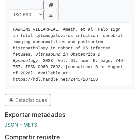
HAWKINS VILLARREAL, Ameth, et al. Halo sign 
in fetal cytomegalovirus infection: cerebral 
imaging abnormalities and postmortem 
histopathology in cohort of 35 infected 
fetuses. 
Ultrasound in Obstetrics & 
Gynecology
. 2023. Vol. 61, num. 6, pags. 749-
757. ISSN 0960-7692. [consulted: 8 of August 
of 2026]. Available at: 
https://hdl.handle.net/2445/207150
Estadístiques
Exportar metadades
JSON
-
METS
Compartir registre