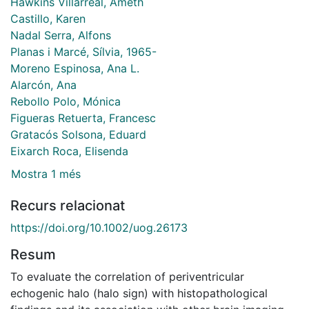
Hawkins Villarreal, Ameth
Castillo, Karen
Nadal Serra, Alfons
Planas i Marcé, Sílvia, 1965-
Moreno Espinosa, Ana L.
Alarcón, Ana
Rebollo Polo, Mónica
Figueras Retuerta, Francesc
Gratacós Solsona, Eduard
Eixarch Roca, Elisenda
Mostra 1 més
Recurs relacionat
https://doi.org/10.1002/uog.26173
Resum
To evaluate the correlation of periventricular
echogenic halo (halo sign) with histopathological