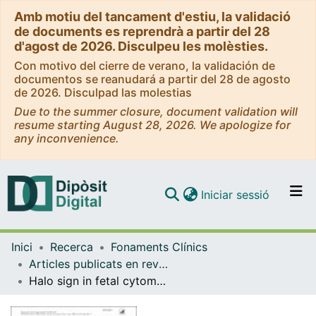
Amb motiu del tancament d'estiu, la validació
de documents es reprendrà a partir del 28
d'agost de 2026. Disculpeu les molèsties.
Con motivo del cierre de verano, la validación de
documentos se reanudará a partir del 28 de agosto
de 2026. Disculpad las molestias
Due to the summer closure, document validation will
resume starting August 28, 2026. We apologize for
any inconvenience.
(current)
Iniciar sessió
Comunitats i col·leccions
Inici
Recerca
Fonaments Clínics
Navega per tot el DD
Articles publicats en revistes (Fonaments Clínics)
Com publicar
Halo sign in fetal cytomegalovirus infection: cerebral imaging abnormalities and postmortem histopathology in cohort of 35 infected fetuses.
Contacte