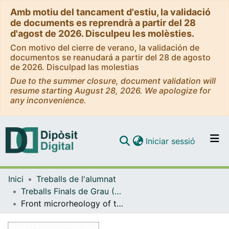
Amb motiu del tancament d'estiu, la validació
de documents es reprendrà a partir del 28
d'agost de 2026. Disculpeu les molèsties.
Con motivo del cierre de verano, la validación de
documentos se reanudará a partir del 28 de agosto
de 2026. Disculpad las molestias
Due to the summer closure, document validation will
resume starting August 28, 2026. We apologize for
any inconvenience.
(current)
Iniciar sessió
Comunitats i col·leccions
Inici
Treballs de l'alumnat
Navega per tot el DD
Treballs Finals de Grau (TFG) - Física
Com publicar
Front microrheology of the viscosity of blood infected by malaria
Contacte