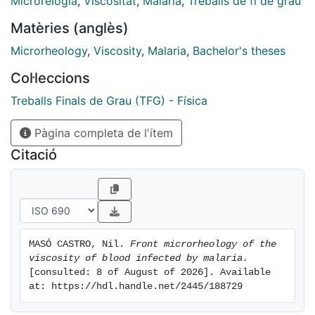
Microrelogia
,
Viscositat
,
Malària
,
Treballs de fi de grau
blood cells
Matèries (anglès)
Microrheology
,
Viscosity
,
Malaria
,
Bachelor's theses
Col·leccions
Treballs Finals de Grau (TFG) - Física
Pàgina completa de l'ítem
Citació
MASÓ CASTRO, Nil. 
Front microrheology of the 
viscosity of blood infected by malaria.
[consulted: 8 of August of 2026]. Available 
at: https://hdl.handle.net/2445/188729