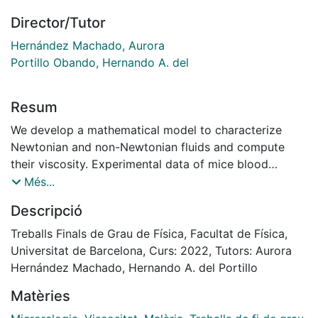
Director/Tutor
Hernández Machado, Aurora
Portillo Obando, Hernando A. del
Resum
We develop a mathematical model to characterize
Newtonian and non-Newtonian fluids and compute
their viscosity. Experimental data of mice blood
infected by Plasmodium yoelii is analysed in order to
Més...
obtain its viscosity. A comparison between different
Descripció
periods of infection is made with a view to determine
viscosity changes throughout the disease advance.
Treballs Finals de Grau de Física, Facultat de Física,
The results are also compared with non-infected
Universitat de Barcelona, Curs: 2022, Tutors: Aurora
human blood viscosity values to study how malaria
Hernández Machado, Hernando A. del Portillo
affects the viscosity
Matèries
Results successfully correlate with the already known
viscoelastic changes of malaria-infected red