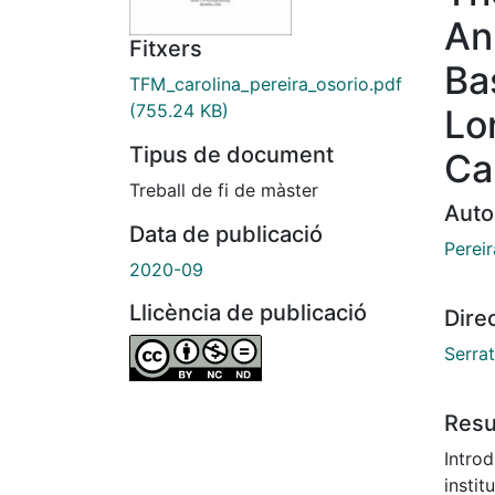
An
Fitxers
Ba
TFM_carolina_pereira_osorio.pdf
(755.24 KB)
Lo
Tipus de document
Ca
Treball de fi de màster
Auto
Data de publicació
Pereir
2020-09
Llicència de publicació
Dire
Serra
Res
Intro
instit