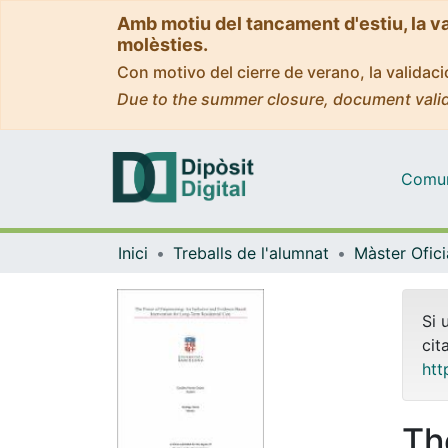
Amb motiu del tancament d'estiu, la v
molèsties.
Con motivo del cierre de verano, la valida
Due to the summer closure, document valid
Comuni
Inici
Treballs de l'alumnat
Si 
cit
htt
Th