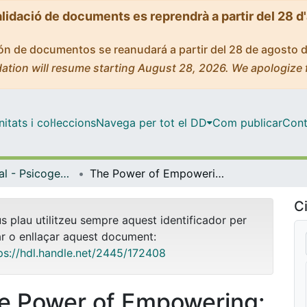
alidació de documents es reprendrà a partir del 28 d
ción de documentos se reanudará a partir del 28 de agosto 
ation will resume starting August 28, 2026. We apologize 
tats i col·leccions
Navega per tot el DD
Com publicar
Cont
Màster Oficial - Psicogerontologia
The Power of Empowering: An Inclusive and Evidence-Based Intervention for Long-Term Residential Care
Ci
us plau utilitzeu sempre aquest identificador per
ar o enllaçar aquest document:
ps://hdl.handle.net/2445/172408
e Power of Empowering: