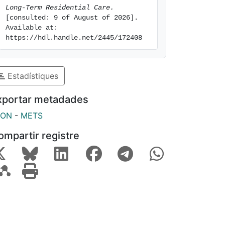
Long-Term Residential Care.
[consulted: 9 of August of 2026]. 
Available at: 
https://hdl.handle.net/2445/172408
Estadístiques
xportar metadades
SON
-
METS
ompartir registre