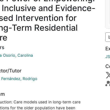
 Inclusive and Evidence-
sed Intervention for
ng-Term Residential
re
rs
E
a Osorio, Carolina
J
C
ctor/Tutor
t Fernández, Rodrigo
um
duction: Care models used in long-term care
utions for the older population have been