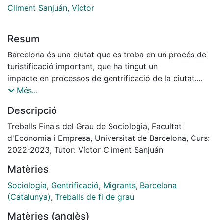
Climent Sanjuán, Víctor
Resum
Barcelona és una ciutat que es troba en un procés de
turistificació important, que ha tingut un
impacte en processos de gentrificació de la ciutat.
Recentment, arran de la pandèmia de la
Més...
Covid-19, sorgint una nova modalitat de gentrificació
Descripció
internacional que tot i coexistir amb el
turisme, no habita la ciutat de la mateixa manera. Es
Treballs Finals del Grau de Sociologia, Facultat
tracta d’una modalitat de gentrificació
d'Economia i Empresa, Universitat de Barcelona, Curs:
transnacional basada en un moviment migratori d’estil
2022-2023, Tutor: Víctor Climent Sanjuán
de vida. Els migrants en qüestió són
Matèries
joves professionals, estudiants o autònoms. Grups
altament mòbils que a partir de la
Sociologia
,
Gentrificació
,
Migrants
,
Barcelona
popularització del treball remot s’estableixen a llocs
(Catalunya)
,
Treballs de fi de grau
diferents dels del seu centre de treball,
Matèries (anglès)
contribuint en un procés gentrificador. Aquesta