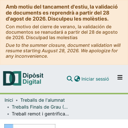
Amb motiu del tancament d'estiu, la validació
de documents es reprendrà a partir del 28
d'agost de 2026. Disculpeu les molèsties.
Con motivo del cierre de verano, la validación de
documentos se reanudará a partir del 28 de agosto
de 2026. Disculpad las molestias
Due to the summer closure, document validation will
resume starting August 28, 2026. We apologize for
any inconvenience.
(current)
Iniciar sessió
Comunitats i col·leccions
Inici
Treballs de l'alumnat
Navega per tot el DD
Treballs Finals de Grau (TFG) - Sociologia
Com publicar
Treball remot i gentrificació transnacional: Estudi de cas del barri de Poblenou, Barcelona
Contacte