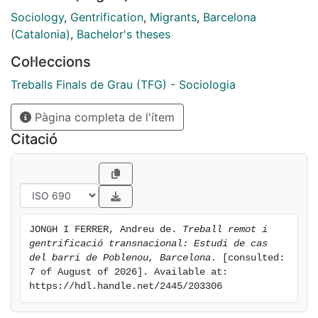
recerca vol a partir d’una metodologia mixta
Sociology
,
Gentrification
,
Migrants
,
Barcelona
mesurar quin és l’impacte d’aquesta gentrificació en
(Catalonia)
,
Bachelor's theses
els barris de Poblenou i del Parc i la
Col·leccions
Llacuna del Poblenou, i quines són les motivacions
dels migrants per instal·lar-se a Barcelona.
Treballs Finals de Grau (TFG) - Sociologia
Pàgina completa de l'ítem
Citació
JONGH I FERRER, Andreu de. 
Treball remot i 
gentrificació transnacional: Estudi de cas 
del barri de Poblenou, Barcelona.
 [consulted: 
7 of August of 2026]. Available at: 
https://hdl.handle.net/2445/203306